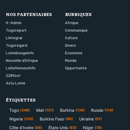
NOS PARTENIAIRES
RUBRIQUES
It-Admin
Afrique
Togoreport
Communiqué
L’integral
Culture
Togoregard
Divers
Lomebougeinfo
Economie
Nouvelle d’Afrique
Monde
LeDefenseurInfo
Opportunité
228foot
Actu Lomé
ÉTIQUETTES
Togo
Mali
Burkina
Russie
(346)
(151)
(138)
(114)
Nigeria
Burkina Faso
Ukraine
(103)
(96)
(91)
Côte d’Ivoire
États-Unis
Niger
(88)
(83)
(78)