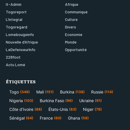
It-Admin
Afrique
Togoreport
Communiqué
L’integral
Culture
Togoregard
Divers
Lomebougeinfo
Economie
Nouvelle d’Afrique
Monde
LeDefenseurInfo
Opportunité
228foot
Actu Lomé
ÉTIQUETTES
Togo
Mali
Burkina
Russie
(346)
(151)
(138)
(114)
Nigeria
Burkina Faso
Ukraine
(103)
(96)
(91)
Côte d’Ivoire
États-Unis
Niger
(88)
(83)
(78)
Sénégal
France
Ghana
(64)
(60)
(58)