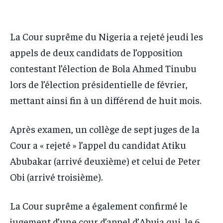
IT-ADMIN
IT-ADMIN
IT-ADMIN
IT-ADMIN
TOGOREPORT
TOGOREPORT
TOGOREPORT
TOGOREPORT
La Cour suprême du Nigeria a rejeté jeudi les
L’INTEGRAL
L’INTEGRAL
appels de deux candidats de l’opposition
L’INTEGRAL
L’INTEGRAL
TOGOREGARD
TOGOREGARD
contestant l’élection de Bola Ahmed Tinubu
TOGOREGARD
TOGOREGARD
LOMEBOUGEINFO
LOMEBOUGEINFO
lors de l’élection présidentielle de février,
LOMEBOUGEINFO
LOMEBOUGEINFO
NOUVELLE D’AFRIQUE
NOUVELLE D’AFRIQUE
mettant ainsi fin à un différend de huit mois.
NOUVELLE D’AFRIQUE
NOUVELLE D’AFRIQUE
LEDEFENSEURINFO
LEDEFENSEURINFO
Après examen, un collège de sept juges de la
LEDEFENSEURINFO
LEDEFENSEURINFO
228FOOT
228FOOT
Cour a « rejeté » l’appel du candidat Atiku
228FOOT
228FOOT
ACTU LOMÉ
ACTU LOMÉ
Abubakar (arrivé deuxième) et celui de Peter
ACTU LOMÉ
ACTU LOMÉ
Obi (arrivé troisième).
La Cour suprême a également confirmé le
jugement d’une cour d’appel d’Abuja qui, le 6