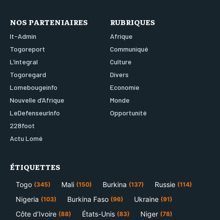
NOS PARTENIAIRES
RUBRIQUES
It-Admin
Afrique
Togoreport
Communiqué
L’integral
Culture
Togoregard
Divers
Lomebougeinfo
Economie
Nouvelle d’Afrique
Monde
LeDefenseurInfo
Opportunité
228foot
Actu Lomé
ÉTIQUETTES
Togo
Mali
Burkina
Russie
(345)
(150)
(137)
(114)
Nigeria
Burkina Faso
Ukraine
(103)
(96)
(91)
Côte d’Ivoire
États-Unis
Niger
(88)
(83)
(78)