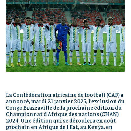
IT-ADMIN
IT-ADMIN
IT-ADMIN
IT-ADMIN
TOGOREPORT
TOGOREPORT
TOGOREPORT
TOGOREPORT
L’INTEGRAL
L’INTEGRAL
L’INTEGRAL
L’INTEGRAL
TOGOREGARD
TOGOREGARD
TOGOREGARD
TOGOREGARD
LOMEBOUGEINFO
LOMEBOUGEINFO
LOMEBOUGEINFO
LOMEBOUGEINFO
NOUVELLE D’AFRIQUE
NOUVELLE D’AFRIQUE
NOUVELLE D’AFRIQUE
NOUVELLE D’AFRIQUE
LEDEFENSEURINFO
LEDEFENSEURINFO
LEDEFENSEURINFO
LEDEFENSEURINFO
228FOOT
228FOOT
228FOOT
228FOOT
ACTU LOMÉ
ACTU LOMÉ
La Confédération africaine de football (CAF) a
ACTU LOMÉ
ACTU LOMÉ
annoncé, mardi 21 janvier 2025, l’exclusion du
Congo Brazzaville de la prochaine édition du
Championnat d’Afrique des nations (CHAN)
2024. Une édition qui se déroulera en août
prochain en Afrique de l’Est, au Kenya, en