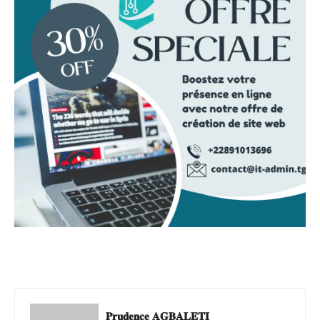
𝐏𝐫𝐮𝐝𝐞𝐧𝐜𝐞 𝐀𝐆𝐁𝐀𝐋𝐄𝐓𝐈