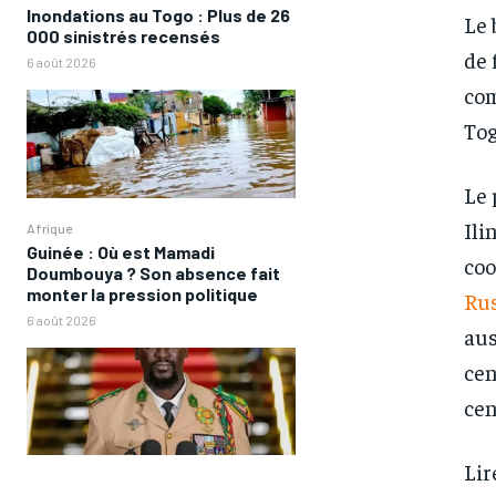
Inondations au Togo : Plus de 26
Le 
000 sinistrés recensés
de 
6 août 2026
com
To
Le 
Ili
Afrique
Guinée : Où est Mamadi
coo
Doumbouya ? Son absence fait
monter la pression politique
Rus
6 août 2026
aus
FOREVER
FOREVER
cen
/ forever
/ forever
cen
Sign up with just an email addres
Sign up with just an email addres
get access to this tier instan
get access to this tier instan
Lir