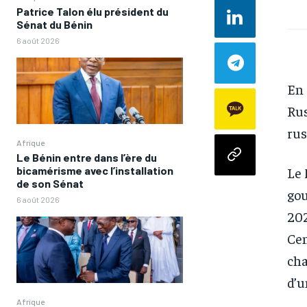
Patrice Talon élu président du
Sénat du Bénin
6 août 2026
En 
Rus
rus
Afrique
Le Bénin entre dans l’ère du
Le 
bicamérisme avec l’installation
de son Sénat
gou
6 août 2026
202
Cen
cha
d’u
Afrique