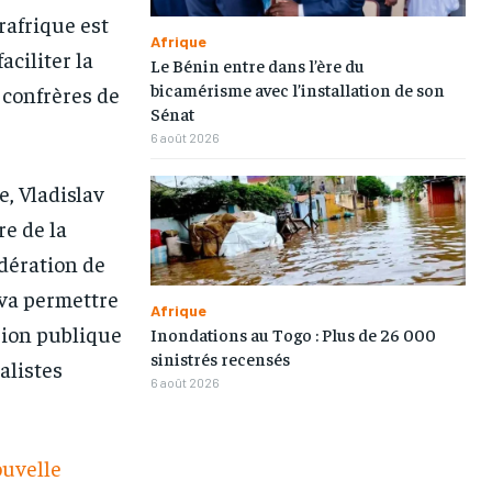
TOGOREGARD
TOGOREGARD
TOGOREGARD
TOGOREGARD
rafrique est
Afrique
aciliter la
LOMEBOUGEINFO
LOMEBOUGEINFO
LOMEBOUGEINFO
LOMEBOUGEINFO
Le Bénin entre dans l’ère du
bicamérisme avec l’installation de son
 confrères de
NOUVELLE D’AFRIQUE
NOUVELLE D’AFRIQUE
NOUVELLE D’AFRIQUE
NOUVELLE D’AFRIQUE
Sénat
6 août 2026
LEDEFENSEURINFO
LEDEFENSEURINFO
LEDEFENSEURINFO
LEDEFENSEURINFO
228FOOT
228FOOT
228FOOT
228FOOT
, Vladislav
ACTU LOMÉ
ACTU LOMÉ
ACTU LOMÉ
ACTU LOMÉ
re de la
édération de
e va permettre
Afrique
sion publique
Inondations au Togo : Plus de 26 000
1-MONTH
1-MONTH
sinistrés recensés
alistes
6 août 2026
/ month
/ month
eeing to this tier, you are billed
eeing to this tier, you are billed
onth after the first one until you
onth after the first one until you
ut of the monthly subscription.
ut of the monthly subscription.
ouvelle