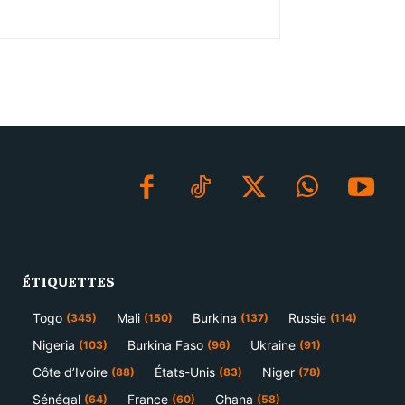
ÉTIQUETTES
Togo
Mali
Burkina
Russie
(345)
(150)
(137)
(114)
Nigeria
Burkina Faso
Ukraine
(103)
(96)
(91)
Côte d’Ivoire
États-Unis
Niger
(88)
(83)
(78)
Sénégal
France
Ghana
(64)
(60)
(58)