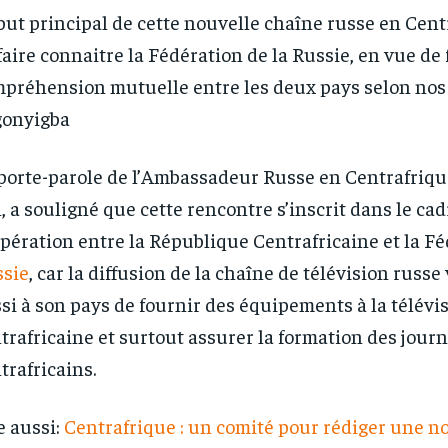
but principal de cette nouvelle chaîne russe en Cent
faire connaitre la Fédération de la Russie, en vue de f
préhension mutuelle entre les deux pays selon nos
gonyigba
porte-parole de l’Ambassadeur Russe en Centrafrique
n, a souligné que cette rencontre s’inscrit dans le cad
pération entre la République Centrafricaine et la F
sie
, car la diffusion de la chaîne de télévision russ
RECOMMENDED
RECOMMENDED
si à son pays de fournir des équipements à la télévi
trafricaine et surtout assurer la formation des journ
1-YEAR
1-YEAR
trafricains.
/ year
/ year
By agr
By agr
s and you
s and you
every m
every m
tly.
tly.
Pay now and you get access to exclusive
Pay now and you get access to exclusive
opt o
opt o
news and articles for a whole year.
news and articles for a whole year.
e aussi:
Centrafrique : un comité pour rédiger une n