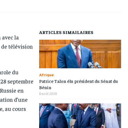
AFRIQUE
AFRIQUE
AFRIQUE
AFRIQUE
COMMUNIQUÉ
COMMUNIQUÉ
COMMUNIQUÉ
COMMUNIQUÉ
CULTURE
CULTURE
CULTURE
CULTURE
ARTICLES SIMAILAIRES
 avec la
DIVERS
DIVERS
DIVERS
DIVERS
 de télévision
ECONOMIE
ECONOMIE
ECONOMIE
ECONOMIE
MONDE
MONDE
MONDE
MONDE
OPPORTUNITÉ
OPPORTUNITÉ
OPPORTUNITÉ
OPPORTUNITÉ
arole du
Afrique
e 28 septembre
Patrice Talon élu président du Sénat du
PARTENAIRES
PARTENAIRES
PARTENAIRES
PARTENAIRES
Bénin
 Russie en
6 août 2026
lation d’une
IT-ADMIN
IT-ADMIN
IT-ADMIN
IT-ADMIN
e, au cours
TOGOREPORT
TOGOREPORT
TOGOREPORT
TOGOREPORT
L’INTEGRAL
L’INTEGRAL
L’INTEGRAL
L’INTEGRAL