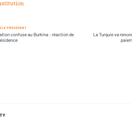
stitution
CLE PRÉCÉDENT
ation confuse au Burkina : réaction de
La Turquie va renon
résidence
paiem
ETY