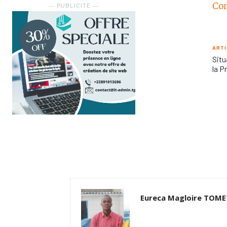
Con
― PUBLICITE ―
ARTI
Situ
la P
Eureca Magloire TOM