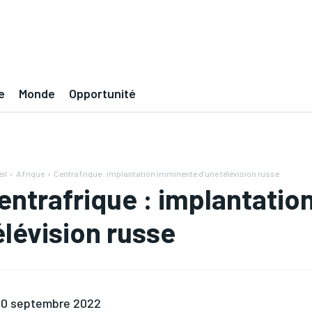
e
Monde
Opportunité
il
Afrique
Centrafrique : implantation imminente d’une télévision russe
entrafrique : implantatio
élévision russe
0 septembre 2022