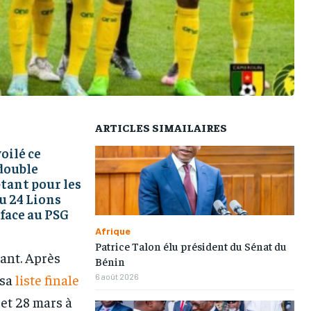
L’INTEGRAL
L’INTEGRAL
L’INTEGRAL
L’INTEGRAL
TOGOREGARD
TOGOREGARD
TOGOREGARD
TOGOREGARD
LOMEBOUGEINFO
LOMEBOUGEINFO
LOMEBOUGEINFO
LOMEBOUGEINFO
NOUVELLE D’AFRIQUE
NOUVELLE D’AFRIQUE
NOUVELLE D’AFRIQUE
NOUVELLE D’AFRIQUE
LEDEFENSEURINFO
LEDEFENSEURINFO
LEDEFENSEURINFO
LEDEFENSEURINFO
ARTICLES SIMAILAIRES
228FOOT
228FOOT
228FOOT
228FOOT
oilé ce
ACTU LOMÉ
ACTU LOMÉ
ACTU LOMÉ
ACTU LOMÉ
 double
tant pour les
u 24 Lions
face au PSG
Afrique
Patrice Talon élu président du Sénat du
nant. Après
Bénin
 sa
liste finale
6 août 2026
et 28 mars à