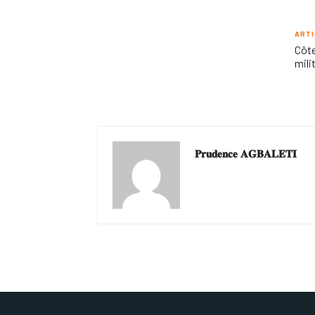
ARTI
Côte
mili
𝐏𝐫𝐮𝐝𝐞𝐧𝐜𝐞 𝐀𝐆𝐁𝐀𝐋𝐄𝐓𝐈