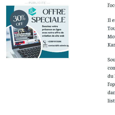
― PUBLICITE ―
l’o
Il 
Tou
Mot
Kar
Sou
con
du 
l’o
dan
lis