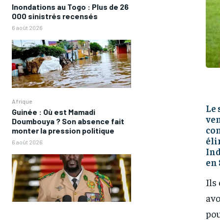
Inondations au Togo : Plus de 26
000 sinistrés recensés
6 août 2026
Afrique
Le 
Guinée : Où est Mamadi
ven
Doumbouya ? Son absence fait
con
monter la pression politique
éli
6 août 2026
Ind
en 
Ils
avo
pou