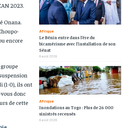
 CAN 2023.
ré Onana.
 Choupo-
Afrique
Le Bénin entre dans l’ère du
ou encore
bicamérisme avec l’installation de son
Sénat
6 août 2026
n groupe
a suspension
(1-0), ils ont
z-vous donc
Afrique
urs de cette
Inondations au Togo : Plus de 26 000
sinistrés recensés
6 août 2026
bie