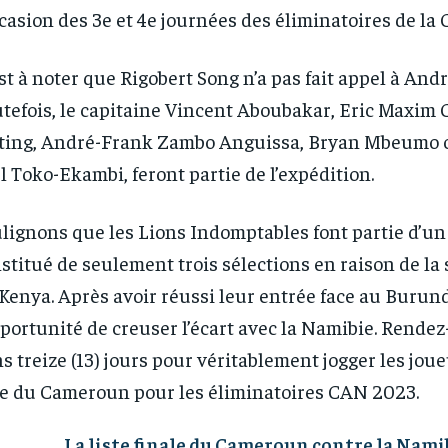
ccasion des 3e et 4e journées des éliminatoires de la
est à noter que Rigobert Song n’a pas fait appel à And
tefois, le capitaine Vincent Aboubakar, Eric Maxim
ing, André-Frank Zambo Anguissa, Bryan Mbeumo 
l Toko-Ekambi, feront partie de l’expédition.
lignons que les Lions Indomptables font partie d’u
stitué de seulement trois sélections en raison de l
Kenya. Après avoir réussi leur entrée face au Burundi 
pportunité de creuser l’écart avec la Namibie. Rende
s treize (13) jours pour véritablement jogger les joue
te du Cameroun pour les éliminatoires CAN 2023.
RECOMMENDED
RECOMMENDED
La liste finale du Cameroun contre la Nami