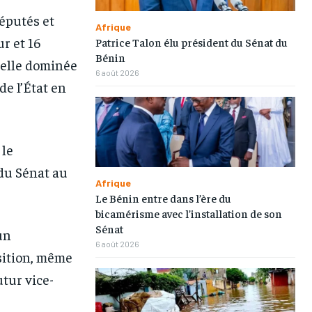
éputés et
Afrique
r et 16
Patrice Talon élu président du Sénat du
Bénin
ielle dominée
6 août 2026
de l’État en
 le
 du Sénat au
Afrique
Le Bénin entre dans l’ère du
bicamérisme avec l’installation de son
Sénat
un
6 août 2026
sition, même
utur vice-