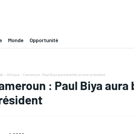
e
Monde
Opportunité
il
Afrique
Cameroun : Paul Biya aura bientôt un vice-président
ameroun : Paul Biya aura 
résident