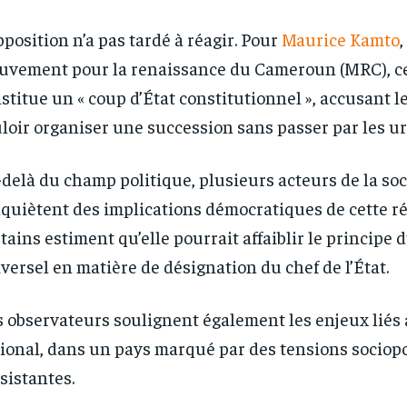
pposition n’a pas tardé à réagir. Pour
Maurice Kamto
,
1-YEAR
1-YEAR
vement pour la renaissance du Cameroun (MRC), ce
/ year
/ year
By agr
By agr
s and you
s and you
every m
every m
stitue un « coup d’État constitutionnel », accusant l
tly.
tly.
Pay now and you get access to exclusive
Pay now and you get access to exclusive
opt o
opt o
news and articles for a whole year.
news and articles for a whole year.
loir organiser une succession sans passer par les ur
delà du champ politique, plusieurs acteurs de la soci
nquiètent des implications démocratiques de cette r
tains estiment qu’elle pourrait affaiblir le principe 
versel en matière de désignation du chef de l’État.
 observateurs soulignent également les enjeux liés à
ional, dans un pays marqué par des tensions sociop
sistantes.