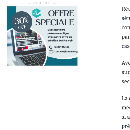
― PUBLICITE ―
Réu
sén
con
par
cas
Ave
suc
sec
La 
méc
si 
pré