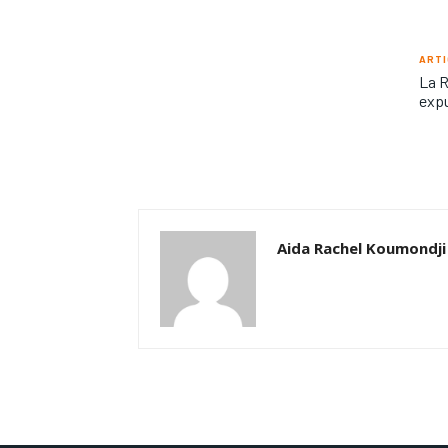
ARTI
La R
expu
Aida Rachel Koumondji