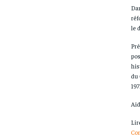
Dan
réf
le 
Pré
pos
his
du 
197
Aid
Lir
Con