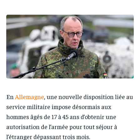
IT-ADMIN
IT-ADMIN
IT-ADMIN
IT-ADMIN
TOGOREPORT
TOGOREPORT
TOGOREPORT
TOGOREPORT
L’INTEGRAL
L’INTEGRAL
L’INTEGRAL
L’INTEGRAL
TOGOREGARD
TOGOREGARD
TOGOREGARD
TOGOREGARD
LOMEBOUGEINFO
LOMEBOUGEINFO
LOMEBOUGEINFO
LOMEBOUGEINFO
NOUVELLE D’AFRIQUE
NOUVELLE D’AFRIQUE
NOUVELLE D’AFRIQUE
NOUVELLE D’AFRIQUE
LEDEFENSEURINFO
LEDEFENSEURINFO
LEDEFENSEURINFO
LEDEFENSEURINFO
228FOOT
228FOOT
228FOOT
228FOOT
En
Allemagne
, une nouvelle disposition liée au
ACTU LOMÉ
ACTU LOMÉ
ACTU LOMÉ
ACTU LOMÉ
service militaire impose désormais aux
hommes âgés de 17 à 45 ans d’obtenir une
autorisation de l’armée pour tout séjour à
l’étranger dépassant trois mois.