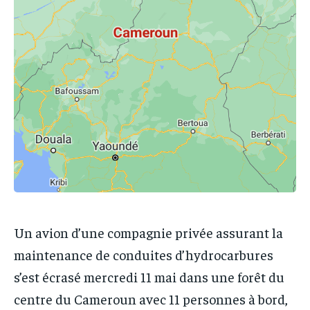
IT-ADMIN
IT-ADMIN
TOGOREPORT
TOGOREPORT
TOGOREPORT
TOGOREPORT
L’INTEGRAL
L’INTEGRAL
L’INTEGRAL
L’INTEGRAL
TOGOREGARD
TOGOREGARD
TOGOREGARD
TOGOREGARD
LOMEBOUGEINFO
LOMEBOUGEINFO
LOMEBOUGEINFO
LOMEBOUGEINFO
NOUVELLE D’AFRIQUE
NOUVELLE D’AFRIQUE
NOUVELLE D’AFRIQUE
NOUVELLE D’AFRIQUE
LEDEFENSEURINFO
LEDEFENSEURINFO
LEDEFENSEURINFO
LEDEFENSEURINFO
228FOOT
228FOOT
228FOOT
228FOOT
ACTU LOMÉ
ACTU LOMÉ
ACTU LOMÉ
ACTU LOMÉ
Un avion d’une compagnie privée assurant la
maintenance de conduites d’hydrocarbures
s’est écrasé mercredi 11 mai dans une forêt du
centre du Cameroun avec 11 personnes à bord,