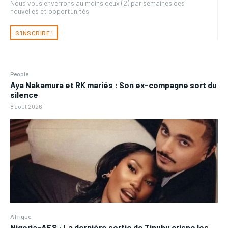
Nous vous enverrons au moins deux (2) par semaines des
nouvelles et opportunités
S'INSCRIRE !
People
Aya Nakamura et RK mariés : Son ex-compagne sort du
silence
8 août 2026
Afrique
Nigeria-AES : La dernière sortie de Tinubu crispe les