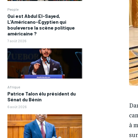
People
Qui est Abdul El-Sayed,
L’Américano-Égyptien qui
bouleverse la scène politique
américaine ?
7 août 2026
Afrique
Patrice Talon élu président du
Sénat du Bénin
Dan
6 août 2026
cam
à m
sur