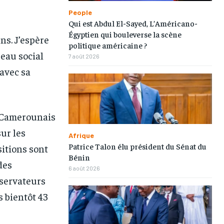
People
Qui est Abdul El-Sayed, L’Américano-
Égyptien qui bouleverse la scène
ens. J’espère
politique américaine ?
seau social
7 août 2026
1-MONTH
1-MONTH
 avec sa
/ month
/ month
eeing to this tier, you are billed
eeing to this tier, you are billed
onth after the first one until you
onth after the first one until you
ut of the monthly subscription.
ut of the monthly subscription.
x Camerounais
sur les
Afrique
Patrice Talon élu président du Sénat du
sitions sont
Bénin
des
6 août 2026
bservateurs
s bientôt 43