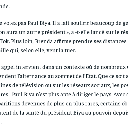
nde.
e votez pas Paul Biya. Il a fait souffrir beaucoup de g
RECOMMENDED
RECOMMENDED
on aura un autre président », a -t-elle lancé sur le ré
Tok. Plus loin, Brenda affirme prendre ses distances
1-YEAR
1-YEAR
ille qui, selon elle, veut la tuer.
/ year
/ year
By agr
By agr
s and you
s and you
every m
every m
tly.
tly.
Pay now and you get access to exclusive
Pay now and you get access to exclusive
opt o
opt o
 appel intervient dans un contexte où de nombreu
news and articles for a whole year.
news and articles for a whole year.
endent l’alternance au sommet de l’Etat. Que ce soit 
înes de télévision ou sur les réseaux sociaux, les po
ires : Paul Biya n’est plus apte à diriger le pays. Avec 
aritions devenues de plus en plus rares, certains o
tent de la santé du président Biya au pouvoir depui
.