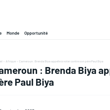
e
Monde
Opportunité
il
Afrique
Cameroun : Brenda Biya appelle à voter contre son père Paul Biya
ameroun : Brenda Biya app
ère Paul Biya