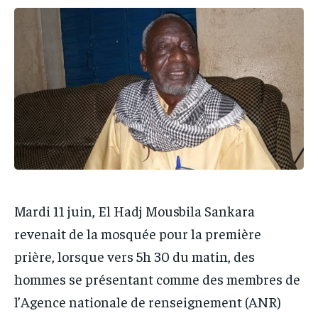
IT-ADMIN
IT-ADMIN
IT-ADMIN
IT-ADMIN
TOGOREPORT
TOGOREPORT
TOGOREPORT
TOGOREPORT
L’INTEGRAL
L’INTEGRAL
L’INTEGRAL
L’INTEGRAL
TOGOREGARD
TOGOREGARD
TOGOREGARD
TOGOREGARD
LOMEBOUGEINFO
LOMEBOUGEINFO
LOMEBOUGEINFO
LOMEBOUGEINFO
NOUVELLE D’AFRIQUE
NOUVELLE D’AFRIQUE
NOUVELLE D’AFRIQUE
NOUVELLE D’AFRIQUE
LEDEFENSEURINFO
LEDEFENSEURINFO
LEDEFENSEURINFO
LEDEFENSEURINFO
228FOOT
228FOOT
228FOOT
228FOOT
Mardi 11 juin, El Hadj Mousbila Sankara
ACTU LOMÉ
ACTU LOMÉ
ACTU LOMÉ
ACTU LOMÉ
revenait de la mosquée pour la première
prière, lorsque vers 5h 30 du matin, des
hommes se présentant comme des membres de
l’Agence nationale de renseignement (ANR)