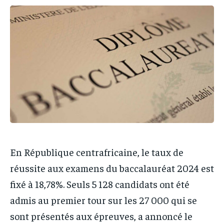
IT-ADMIN
IT-ADMIN
IT-ADMIN
IT-ADMIN
TOGOREPORT
TOGOREPORT
TOGOREPORT
TOGOREPORT
L’INTEGRAL
L’INTEGRAL
L’INTEGRAL
L’INTEGRAL
TOGOREGARD
TOGOREGARD
TOGOREGARD
TOGOREGARD
LOMEBOUGEINFO
LOMEBOUGEINFO
LOMEBOUGEINFO
LOMEBOUGEINFO
NOUVELLE D’AFRIQUE
NOUVELLE D’AFRIQUE
NOUVELLE D’AFRIQUE
NOUVELLE D’AFRIQUE
LEDEFENSEURINFO
LEDEFENSEURINFO
LEDEFENSEURINFO
LEDEFENSEURINFO
228FOOT
228FOOT
228FOOT
228FOOT
En République centrafricaine, le taux de
ACTU LOMÉ
ACTU LOMÉ
ACTU LOMÉ
ACTU LOMÉ
réussite aux examens du baccalauréat 2024 est
fixé à 18,78%. Seuls 5 128 candidats ont été
admis au premier tour sur les 27 000 qui se
sont présentés aux épreuves, a annoncé le