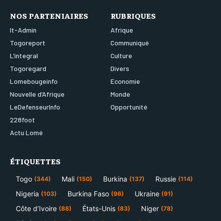
NOS PARTENIAIRES
RUBRIQUES
It-Admin
Afrique
Togoreport
Communiqué
L’integral
Culture
Togoregard
Divers
Lomebougeinfo
Economie
Nouvelle d’Afrique
Monde
LeDefenseurInfo
Opportunité
228foot
Actu Lomé
ÉTIQUETTES
Togo
Mali
Burkina
Russie
(344)
(150)
(137)
(114)
Nigeria
Burkina Faso
Ukraine
(103)
(96)
(91)
Côte d’Ivoire
États-Unis
Niger
(88)
(83)
(78)