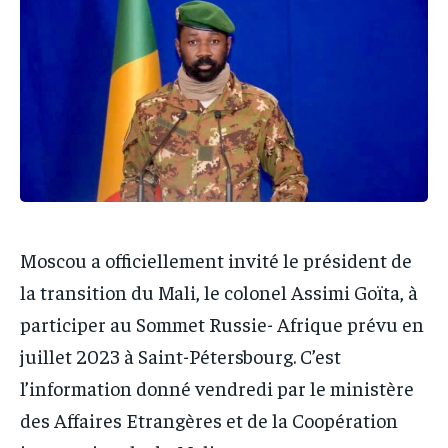
IT-ADMIN
IT-ADMIN
TOGOREPORT
TOGOREPORT
TOGOREPORT
TOGOREPORT
L’INTEGRAL
L’INTEGRAL
L’INTEGRAL
L’INTEGRAL
TOGOREGARD
TOGOREGARD
TOGOREGARD
TOGOREGARD
LOMEBOUGEINFO
LOMEBOUGEINFO
LOMEBOUGEINFO
LOMEBOUGEINFO
NOUVELLE D’AFRIQUE
NOUVELLE D’AFRIQUE
NOUVELLE D’AFRIQUE
NOUVELLE D’AFRIQUE
LEDEFENSEURINFO
LEDEFENSEURINFO
LEDEFENSEURINFO
LEDEFENSEURINFO
Moscou a officiellement invité le président de
228FOOT
228FOOT
228FOOT
228FOOT
la transition du Mali, le colonel Assimi Goïta, à
ACTU LOMÉ
ACTU LOMÉ
participer au Sommet Russie- Afrique prévu en
ACTU LOMÉ
ACTU LOMÉ
juillet 2023 à Saint-Pétersbourg. C’est
l’information donné vendredi par le ministère
des Affaires Etrangères et de la Coopération