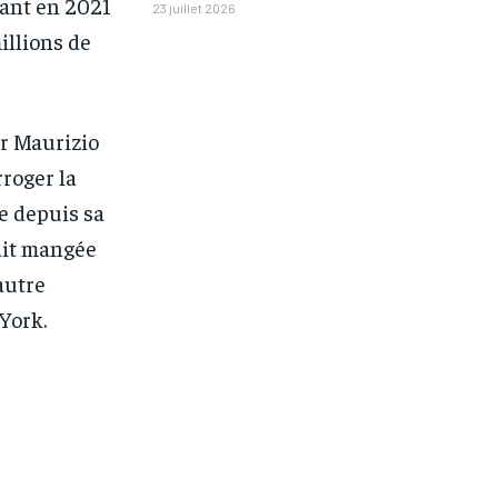
rant en 2021
23 juillet 2026
millions de
ur Maurizio
rroger la
le depuis sa
vait mangée
autre
York.