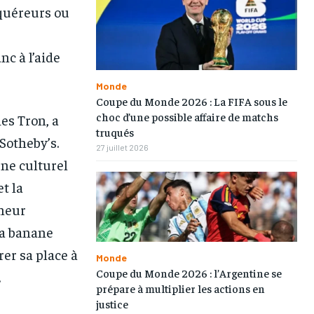
cquéreurs ou
c à l’aide
Monde
Coupe du Monde 2026 : La FIFA sous le
choc d’une possible affaire de matchs
es Tron, a
truqués
Sotheby’s.
27 juillet 2026
1-MONTH
1-MONTH
ène culturel
t la
/ month
/ month
eeing to this tier, you are billed
eeing to this tier, you are billed
eneur
onth after the first one until you
onth after the first one until you
ut of the monthly subscription.
ut of the monthly subscription.
la banane
er sa place à
Monde
Coupe du Monde 2026 : l’Argentine se
.
prépare à multiplier les actions en
justice