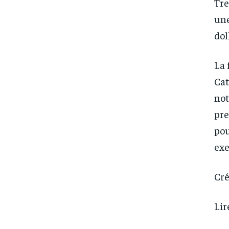
Tre
une
dol
La 
Cat
not
pre
pou
exe
Cré
Lir