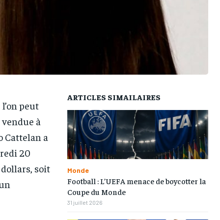
TOGOREGARD
TOGOREGARD
TOGOREGARD
TOGOREGARD
LOMEBOUGEINFO
LOMEBOUGEINFO
LOMEBOUGEINFO
LOMEBOUGEINFO
NOUVELLE D’AFRIQUE
NOUVELLE D’AFRIQUE
NOUVELLE D’AFRIQUE
NOUVELLE D’AFRIQUE
LEDEFENSEURINFO
LEDEFENSEURINFO
LEDEFENSEURINFO
LEDEFENSEURINFO
228FOOT
228FOOT
228FOOT
228FOOT
ARTICLES SIMAILAIRES
l’on peut
ACTU LOMÉ
ACTU LOMÉ
ACTU LOMÉ
ACTU LOMÉ
t vendue à
o Cattelan a
credi 20
dollars, soit
Monde
Football : L’UEFA menace de boycotter la
 un
Coupe du Monde
31 juillet 2026