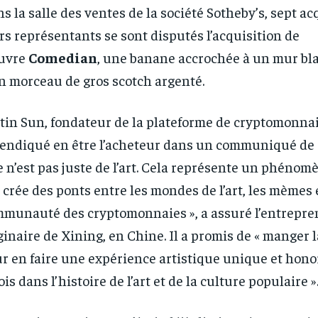
s la salle des ventes de la société Sotheby’s, sept a
rs représentants se sont disputés l’acquisition de
œuvre
Comedian
, une banane accrochée à un mur blan
n morceau de gros scotch argenté.
tin Sun, fondateur de la plateforme de cryptomonnai
RECOMMENDED
RECOMMENDED
endiqué en être l’acheteur dans un communiqué de 
e n’est pas juste de l’art. Cela représente un phénom
1-YEAR
1-YEAR
 crée des ponts entre les mondes de l’art, les mèmes e
/ year
/ year
By agr
By agr
munauté des cryptomonnaies », a assuré l’entrepr
s and you
s and you
every m
every m
tly.
tly.
Pay now and you get access to exclusive
Pay now and you get access to exclusive
opt o
opt o
ginaire de Xining, en Chine. Il a promis de « manger 
news and articles for a whole year.
news and articles for a whole year.
r en faire une expérience artistique unique et honor
fois dans l’histoire de l’art et de la culture populaire »