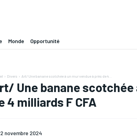
e
Monde
Opportunité
il
Divers
Art/ Une banane scotchée à un mur vendue à près de 4...
rt/ Une banane scotchée 
e 4 milliards F CFA
2 novembre 2024