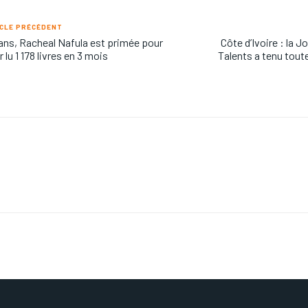
CLE PRÉCÉDENT
 ans, Racheal Nafula est primée pour
Côte d’Ivoire : la
r lu 1 178 livres en 3 mois
Talents a tenu tou