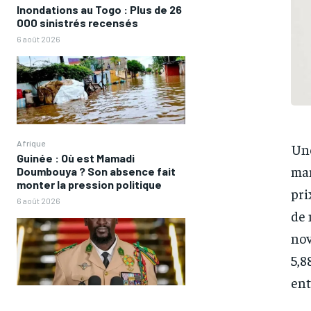
Inondations au Togo : Plus de 26
000 sinistrés recensés
6 août 2026
Afrique
Une
Guinée : Où est Mamadi
man
Doumbouya ? Son absence fait
monter la pression politique
pri
6 août 2026
de 
nov
5,8
ent