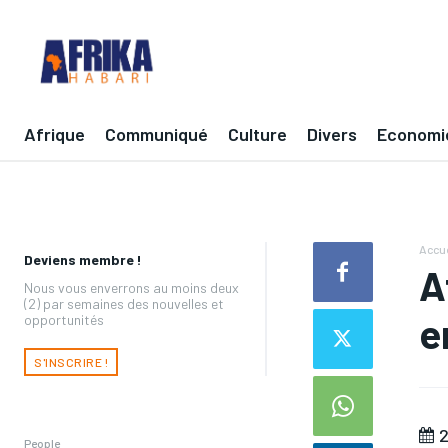
Afrique
Communiqué
Culture
Divers
Economi
Accue
Deviens membre !
A
Nous vous enverrons au moins deux
(2) par semaines des nouvelles et
e
opportunités
S'INSCRIRE !
2
People