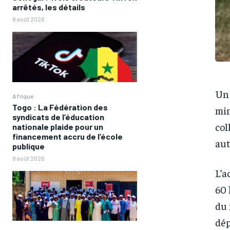
arrêtés, les détails
8 août 2026
Un 
Afrique
Togo : La Fédération des
min
syndicats de l’éducation
col
nationale plaide pour un
financement accru de l’école
aut
publique
8 août 2026
L’a
60 
du 
dép