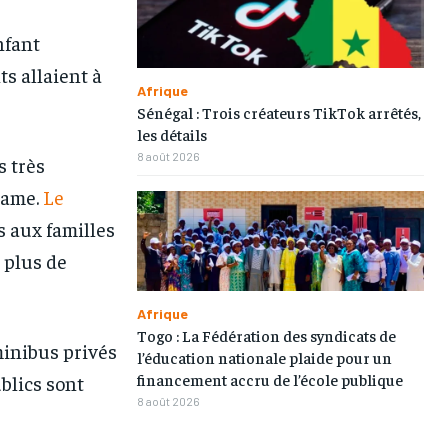
nfant
1-MONTH
1-MONTH
ts allaient à
/ month
/ month
Afrique
eeing to this tier, you are billed
eeing to this tier, you are billed
Sénégal : Trois créateurs TikTok arrêtés,
onth after the first one until you
onth after the first one until you
les détails
ut of the monthly subscription.
ut of the monthly subscription.
8 août 2026
s très
rame.
Le
 aux familles
 plus de
Afrique
Togo : La Fédération des syndicats de
minibus privés
l’éducation nationale plaide pour un
financement accru de l’école publique
ublics sont
8 août 2026