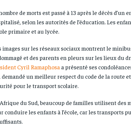
RECOMMENDED
RECOMMENDED
nombre de morts est passé à 13 après le décès d’un e
1-YEAR
1-YEAR
pitalisé, selon les autorités de l’éducation. Les enfan
cole primaire et au lycée.
/ year
/ year
By agr
By agr
s and you
s and you
every m
every m
tly.
tly.
Pay now and you get access to exclusive
Pay now and you get access to exclusive
opt o
opt o
news and articles for a whole year.
news and articles for a whole year.
 images sur les réseaux sociaux montrent le minibu
ommagé et des parents en pleurs sur les lieux du d
sident Cyril Ramaphosa
a présenté ses condoléances
a demandé un meilleur respect du code de la route et
urité pour le transport scolaire.
Afrique du Sud, beaucoup de familles utilisent des 
r conduire les enfants à l’école, car les transports p
uffisants.