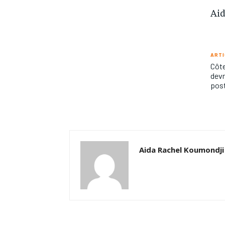
Aid
ARTI
Côte
devr
post
Aida Rachel Koumondji