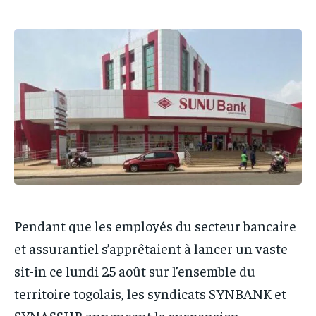
IT-ADMIN
IT-ADMIN
TOGOREPORT
TOGOREPORT
TOGOREPORT
TOGOREPORT
L’INTEGRAL
L’INTEGRAL
L’INTEGRAL
L’INTEGRAL
TOGOREGARD
TOGOREGARD
TOGOREGARD
TOGOREGARD
LOMEBOUGEINFO
LOMEBOUGEINFO
LOMEBOUGEINFO
LOMEBOUGEINFO
NOUVELLE D’AFRIQUE
NOUVELLE D’AFRIQUE
NOUVELLE D’AFRIQUE
NOUVELLE D’AFRIQUE
LEDEFENSEURINFO
LEDEFENSEURINFO
LEDEFENSEURINFO
LEDEFENSEURINFO
228FOOT
228FOOT
228FOOT
228FOOT
ACTU LOMÉ
ACTU LOMÉ
Pendant que les employés du secteur bancaire
ACTU LOMÉ
ACTU LOMÉ
et assurantiel s’apprêtaient à lancer un vaste
sit-in ce lundi 25 août sur l’ensemble du
territoire togolais, les syndicats SYNBANK et
SYNASSUR annoncent la suspension