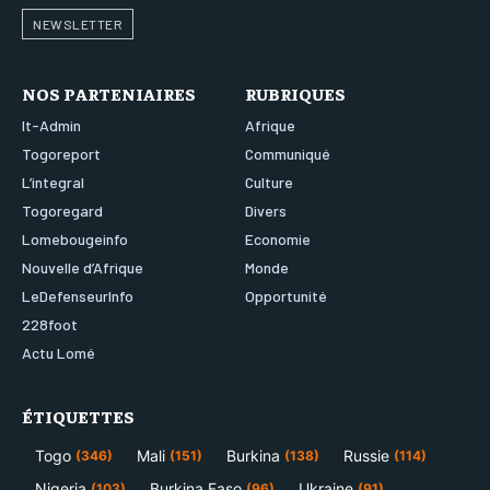
NEWSLETTER
NOS PARTENIAIRES
RUBRIQUES
It-Admin
Afrique
Togoreport
Communiqué
L’integral
Culture
Togoregard
Divers
Lomebougeinfo
Economie
Nouvelle d’Afrique
Monde
LeDefenseurInfo
Opportunité
228foot
Actu Lomé
ÉTIQUETTES
Togo
Mali
Burkina
Russie
(346)
(151)
(138)
(114)
Nigeria
Burkina Faso
Ukraine
(103)
(96)
(91)