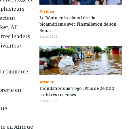
 plusieurs
Afrique
secteur
Le Bénin entre dans l’ère du
bicamérisme avec l’installation de son
ker, All
Sénat
tres leaders
6 août 2026
ivantes :
du commerce
Afrique
Inondations au Togo : Plus de 26 000
orerie en
sinistrés recensés
6 août 2026
que
1-MONTH
1-MONTH
ie en Afrique