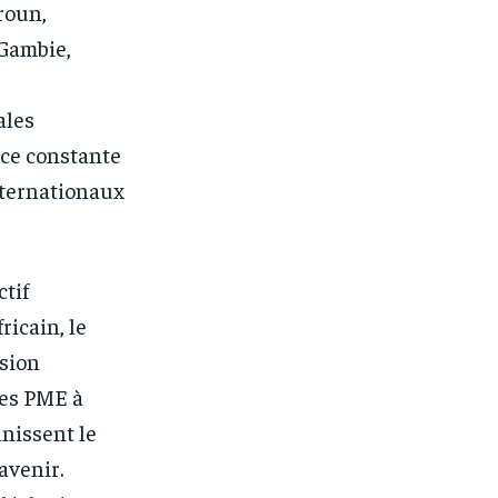
roun,
Gambie,
ales
nce constante
nternationaux
ctif
icain, le
sion
des PME à
inissent le
avenir.