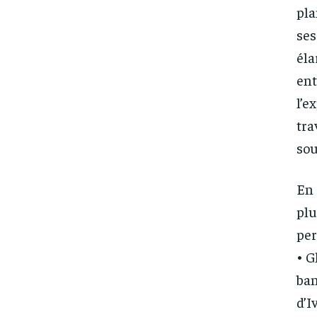
pla
ses
éla
ent
l’e
tra
sou
En 
plu
per
• G
ban
d’I