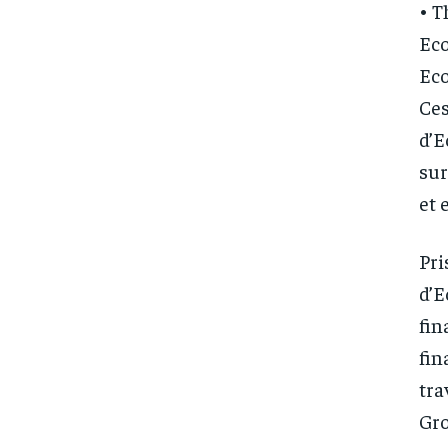
• T
Eco
Eco
Ces
d’E
sur
et 
Pri
d’E
fin
fin
tra
Gro