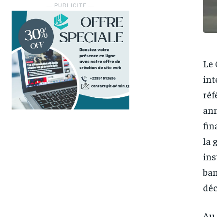
― PUBLICITE ―
Le 
int
réf
ann
fin
la 
ins
ban
déc
Au 