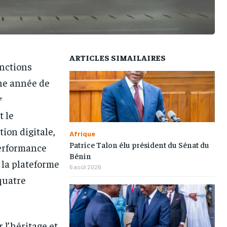
ARTICLES SIMAILAIRES
nctions
une année de
ᵉ
 le
ion digitale,
Afrique
Patrice Talon élu président du Sénat du
performance
Bénin
e la plateforme
6 août 2026
quatre
 l’héritage et