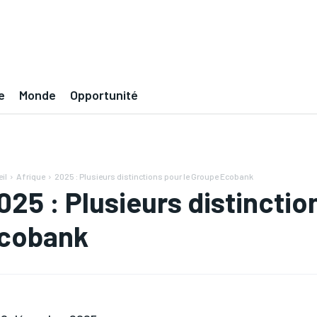
e
Monde
Opportunité
il
Afrique
2025 : Plusieurs distinctions pour le Groupe Ecobank
025 : Plusieurs distinctio
cobank