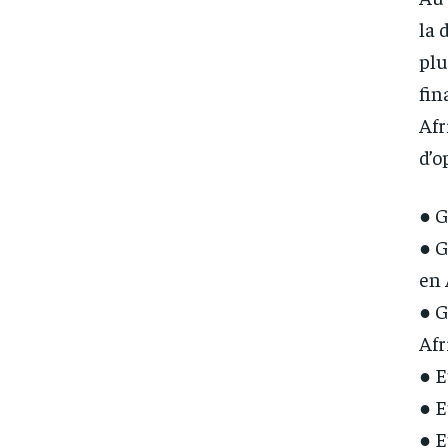
la 
plu
fin
Afr
d’o
● G
● G
en 
● G
Afr
● E
● E
● E
FOREVER
FOREVER