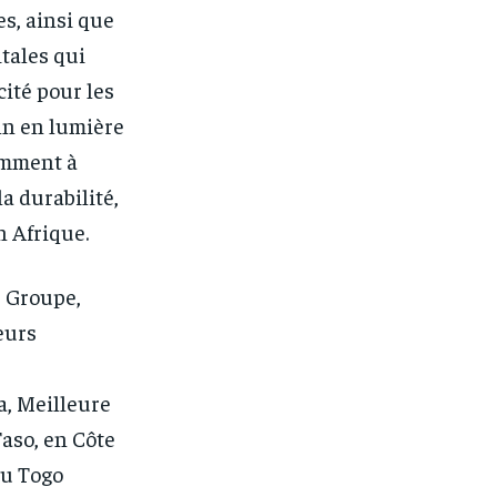
s, ainsi que
tales qui
cité pour les
in en lumière
amment à
a durabilité,
n Afrique.
 Groupe,
eurs
a, Meilleure
aso, en Côte
au Togo