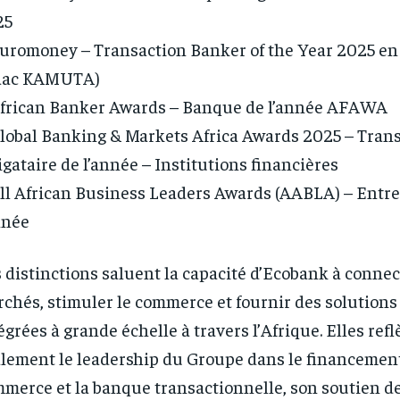
1-YEAR
1-YEAR
25
/ year
/ year
By agr
By agr
uromoney – Transaction Banker of the Year 2025 en
s and you
s and you
every m
every m
tly.
tly.
Pay now and you get access to exclusive
Pay now and you get access to exclusive
opt o
opt o
saac KAMUTA)
news and articles for a whole year.
news and articles for a whole year.
frican Banker Awards – Banque de l’année AFAWA
lobal Banking & Markets Africa Awards 2025 – Tran
igataire de l’année – Institutions financières
ll African Business Leaders Awards (AABLA) – Entre
nnée
 distinctions saluent la capacité d’Ecobank à connec
chés, stimuler le commerce et fournir des solutions
égrées à grande échelle à travers l’Afrique. Elles refl
lement le leadership du Groupe dans le financemen
merce et la banque transactionnelle, son soutien d