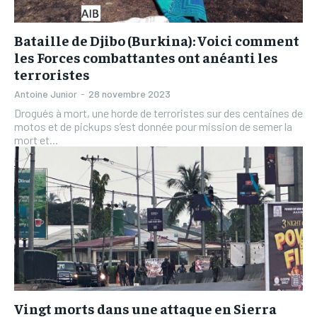
Bataille de Djibo (Burkina): Voici comment
les Forces combattantes ont anéanti les
terroristes
Antoine Junior
-
28 novembre 2023
Drogués à mort, une horde de terroristes sur des centaines de
motos et de pickups s’est donnée pour mission de semer la
mort et...
Vingt morts dans une attaque en Sierra