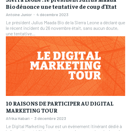
fugiat nulla pariatur.
fugiat nulla pariatur.
Bio dénonce une tentative de coup d’Etat
Mon compte
Mon compte
Antoine Junior
-
4 décembre 2023
RECOMMENDED
RECOMMENDED
Mon compte
Mon compte
Le président Julius Maada Bio de la Sierra Leone a déclaré que
RUBRIQUES
RUBRIQUES
le récent incident du 26 novembre était, sans aucun doute,
1-YEAR
1-YEAR
RUBRIQUES
RUBRIQUES
une tentative...
AFRIQUE
AFRIQUE
/ year
/ year
AFRIQUE
AFRIQUE
Pay now and you get access to exclusive news and
Pay now and you get access to exclusive news and
COMMUNIQUÉ
COMMUNIQUÉ
articles for a whole year.
articles for a whole year.
COMMUNIQUÉ
COMMUNIQUÉ
CULTURE
CULTURE
CULTURE
CULTURE
DIVERS
DIVERS
DIVERS
DIVERS
1-MONTH
1-MONTH
ECONOMIE
ECONOMIE
ECONOMIE
ECONOMIE
/ month
/ month
MONDE
MONDE
By agreeing to this tier, you are billed every month after
By agreeing to this tier, you are billed every month after
MONDE
MONDE
10 RAISONS DE PARTICIPER AU DIGITAL
the first one until you opt out of the monthly
the first one until you opt out of the monthly
OPPORTUNITÉ
OPPORTUNITÉ
MARKETING TOUR
subscription.
subscription.
OPPORTUNITÉ
OPPORTUNITÉ
Afrika Habari
-
3 décembre 2023
PARTENAIRES
PARTENAIRES
Le Digital Marketing Tour est un événement itinérant dédié à