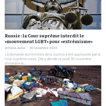
Russie : la Cour suprême interdit le
«mouvement LGBT» pour «extrémisme»
Antoine Junior
-
30 novembre 2023
La demande du ministère de la Justice a été approuvée par la
Cour suprême russe. Elle a décidé ce jeudi 30 novembre
d’interdire le...