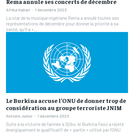
Rema annule ses concerts de décembre
Afrika Habari
-
1 décembre 2023
La star de la musique nigériane Rema a annulé toutes ses
représentations de décembre pour donner la priorité à sa
santé, qu'il a «...
Le Burkina accuse l’ONU de donner trop de
considération au groupe terroriste JNIM
Antoine Junior
-
1 décembre 2023
Suite à la victoire de l’armée à Djibo, le Burkina Faso a rejeté
énergiquement le qualificatif de « partie » utilisé par l’ONU