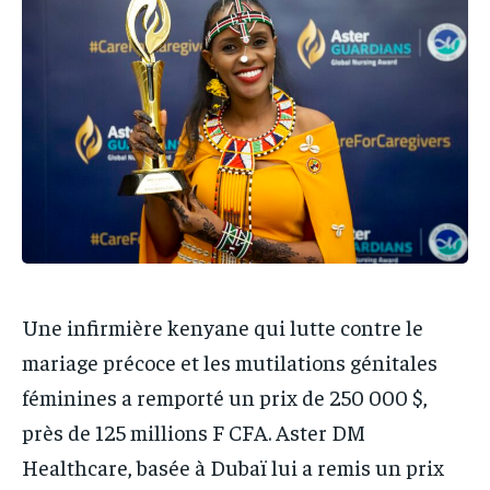
IT-ADMIN
IT-ADMIN
IT-ADMIN
IT-ADMIN
TOGOREPORT
TOGOREPORT
TOGOREPORT
TOGOREPORT
L’INTEGRAL
L’INTEGRAL
L’INTEGRAL
L’INTEGRAL
TOGOREGARD
TOGOREGARD
TOGOREGARD
TOGOREGARD
LOMEBOUGEINFO
LOMEBOUGEINFO
LOMEBOUGEINFO
LOMEBOUGEINFO
NOUVELLE D’AFRIQUE
NOUVELLE D’AFRIQUE
NOUVELLE D’AFRIQUE
NOUVELLE D’AFRIQUE
LEDEFENSEURINFO
LEDEFENSEURINFO
LEDEFENSEURINFO
LEDEFENSEURINFO
228FOOT
228FOOT
228FOOT
228FOOT
Une infirmière kenyane qui lutte contre le
ACTU LOMÉ
ACTU LOMÉ
mariage précoce et les mutilations génitales
ACTU LOMÉ
ACTU LOMÉ
féminines a remporté un prix de 250 000 $,
près de 125 millions F CFA. Aster DM
Healthcare, basée à Dubaï lui a remis un prix