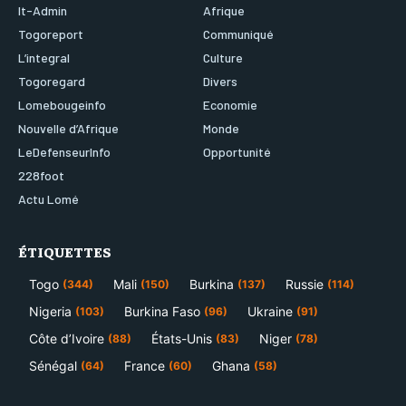
It-Admin
Afrique
Togoreport
Communiqué
L’integral
Culture
Togoregard
Divers
Lomebougeinfo
Economie
Nouvelle d’Afrique
Monde
LeDefenseurInfo
Opportunité
228foot
Actu Lomé
ÉTIQUETTES
Togo
Mali
Burkina
Russie
(344)
(150)
(137)
(114)
Nigeria
Burkina Faso
Ukraine
(103)
(96)
(91)
Côte d’Ivoire
États-Unis
Niger
(88)
(83)
(78)
Sénégal
France
Ghana
(64)
(60)
(58)