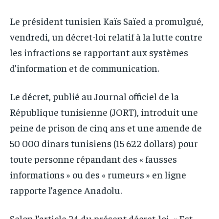
IT-ADMIN
IT-ADMIN
IT-ADMIN
IT-ADMIN
Le président tunisien Kaïs Saïed a promulgué,
TOGOREPORT
TOGOREPORT
TOGOREPORT
TOGOREPORT
vendredi, un décret-loi relatif à la lutte contre
L’INTEGRAL
L’INTEGRAL
L’INTEGRAL
L’INTEGRAL
les infractions se rapportant aux systèmes
TOGOREGARD
TOGOREGARD
d’information et de communication.
TOGOREGARD
TOGOREGARD
LOMEBOUGEINFO
LOMEBOUGEINFO
LOMEBOUGEINFO
LOMEBOUGEINFO
Le décret, publié au Journal officiel de la
NOUVELLE D’AFRIQUE
NOUVELLE D’AFRIQUE
NOUVELLE D’AFRIQUE
NOUVELLE D’AFRIQUE
République tunisienne (JORT), introduit une
LEDEFENSEURINFO
LEDEFENSEURINFO
LEDEFENSEURINFO
LEDEFENSEURINFO
peine de prison de cinq ans et une amende de
228FOOT
228FOOT
50 000 dinars tunisiens (15 622 dollars) pour
228FOOT
228FOOT
ACTU LOMÉ
ACTU LOMÉ
toute personne répandant des « fausses
ACTU LOMÉ
ACTU LOMÉ
informations » ou des « rumeurs » en ligne
rapporte l’agence Anadolu.
Selon l’article 24 du présent décret-loi, « Est