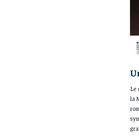
U
Le 
la 
rom
sym
gra