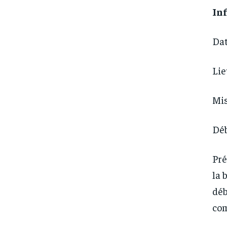
In
Dat
Lie
Mis
Déb
Pré
la 
déb
co