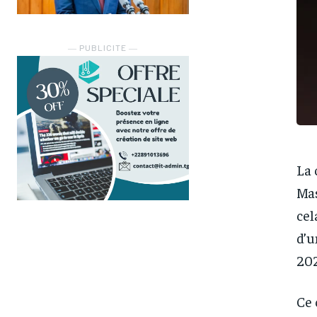
― PUBLICITE ―
La 
Mas
cel
d’u
202
Ce 