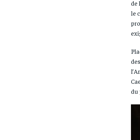
de 
le 
pro
exi
Pla
des
l’A
Cae
du 
FOREVER
FOREVER