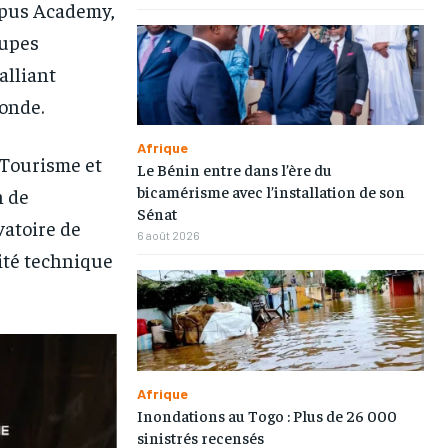
Opus Academy,
oupes
alliant
fonde.
Afrique
 Tourisme et
Le Bénin entre dans l’ère du
bicamérisme avec l’installation de son
n de
Sénat
vatoire de
6 août 2026
ité technique
Afrique
Inondations au Togo : Plus de 26 000
1-MONTH
1-MONTH
sinistrés recensés