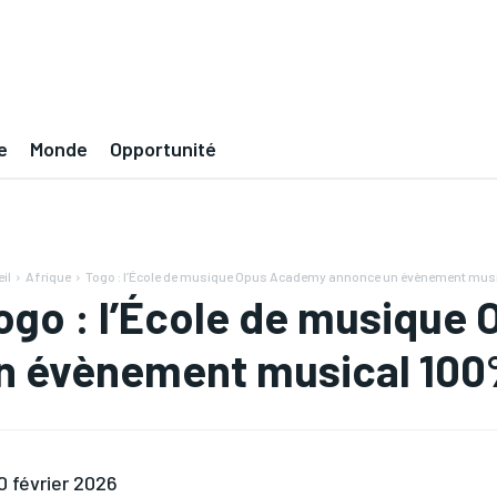
e
Monde
Opportunité
il
Afrique
Togo : l’École de musique Opus Academy annonce un évènement music
ogo : l’École de musiqu
n évènement musical 100%
0 février 2026