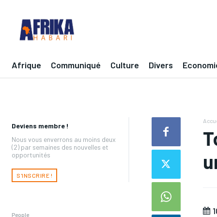
Afrique
Communiqué
Culture
Divers
Economi
Accue
Deviens membre !
T
Nous vous enverrons au moins deux
(2) par semaines des nouvelles et
u
opportunités
S'INSCRIRE !
1
People