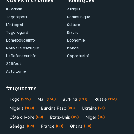
NOS PARTENIAIRES
RUBRIQUES
It-Admin
Afrique
Togoreport
Communiqué
L’integral
Culture
Togoregard
Divers
Lomebougeinfo
Economie
Nouvelle d’Afrique
Monde
LeDefenseurInfo
Opportunité
228foot
Actu Lomé
ÉTIQUETTES
Togo
Mali
Burkina
Russie
(345)
(150)
(137)
(114)
Nigeria
Burkina Faso
Ukraine
(103)
(96)
(91)
Côte d’Ivoire
États-Unis
Niger
(88)
(83)
(78)
Sénégal
France
Ghana
(64)
(60)
(58)