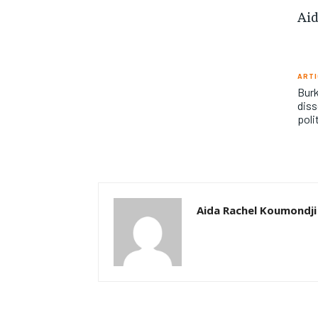
Aid
ARTI
Burk
diss
poli
Aida Rachel Koumondji