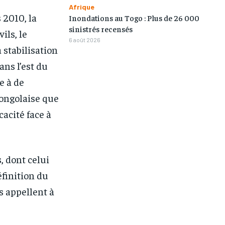
Afrique
2010, la
Inondations au Togo : Plus de 26 000
sinistrés recensés
ils, le
6 août 2026
 stabilisation
ans l’est du
e à de
congolaise que
cacité face à
, dont celui
éfinition du
s appellent à