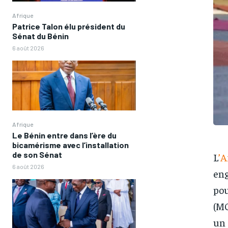
Afrique
Patrice Talon élu président du
Sénat du Bénin
6 août 2026
Afrique
Le Bénin entre dans l’ère du
bicamérisme avec l’installation
de son Sénat
L
’A
6 août 2026
eng
pou
(MO
un 