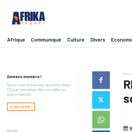
Afrique
Communiqué
Culture
Divers
Economi
Accue
Deviens membre !
R
Nous vous enverrons au moins deux
(2) par semaines des nouvelles et
s
opportunités
S'INSCRIRE !
9
Monde