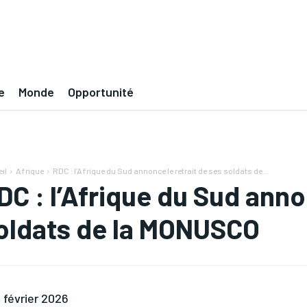
e
Monde
Opportunité
il
Afrique
RDC : l’Afrique du Sud annonce le retrait de ses soldats de...
DC : l’Afrique du Sud anno
oldats de la MONUSCO
 février 2026