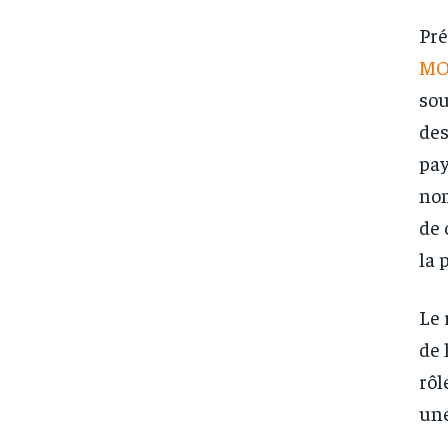
Pré
MO
sou
des
pay
nom
de 
la 
Le 
de 
rôl
une