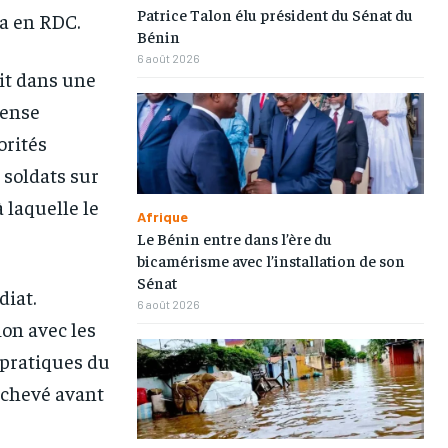
Patrice Talon élu président du Sénat du
ia en RDC.
Bénin
6 août 2026
rit dans une
fense
orités
 soldats sur
 laquelle le
Afrique
Le Bénin entre dans l’ère du
bicamérisme avec l’installation de son
1-MONTH
1-MONTH
Sénat
diat.
6 août 2026
/ month
/ month
ion avec les
eeing to this tier, you are billed
eeing to this tier, you are billed
onth after the first one until you
onth after the first one until you
s pratiques du
ut of the monthly subscription.
ut of the monthly subscription.
achevé avant