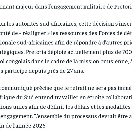
rnant majeur dans l’engagement militaire de Pretor
on les autorités sud-africaines, cette décision s’insc
onté de « réaligner » les ressources des Forces de dé
ionale sud-africaines afin de répondre à d’autres pri
atégiques. Pretoria déploie actuellement plus de 700
sol congolais dans le cadre de la mission onusienne, à
s participe depuis près de 27 ans.
RECOMMENDED
RECOMMENDED
1-YEAR
1-YEAR
communiqué précise que le retrait ne sera pas immé
frique du Sud entend travailler en étroite collaborat
/ year
/ year
By agr
By agr
s and you
s and you
every m
every m
tly.
tly.
ions unies afin de définir les délais et les modalité
Pay now and you get access to exclusive
Pay now and you get access to exclusive
opt o
opt o
news and articles for a whole year.
news and articles for a whole year.
engagement. L’ensemble du processus devrait être 
fin de l’année 2026.