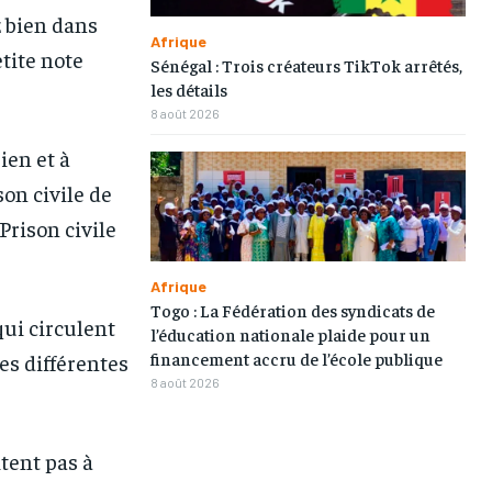
TOGOREGARD
TOGOREGARD
TOGOREGARD
TOGOREGARD
z bien dans
Afrique
etite note
LOMEBOUGEINFO
LOMEBOUGEINFO
LOMEBOUGEINFO
LOMEBOUGEINFO
Sénégal : Trois créateurs TikTok arrêtés,
les détails
NOUVELLE D’AFRIQUE
NOUVELLE D’AFRIQUE
NOUVELLE D’AFRIQUE
NOUVELLE D’AFRIQUE
8 août 2026
LEDEFENSEURINFO
LEDEFENSEURINFO
LEDEFENSEURINFO
LEDEFENSEURINFO
ien et à
228FOOT
228FOOT
228FOOT
228FOOT
on civile de
Prison civile
ACTU LOMÉ
ACTU LOMÉ
ACTU LOMÉ
ACTU LOMÉ
Afrique
Togo : La Fédération des syndicats de
qui circulent
l’éducation nationale plaide pour un
financement accru de l’école publique
es différentes
8 août 2026
1-MONTH
1-MONTH
/ month
/ month
tent pas à
eeing to this tier, you are billed
eeing to this tier, you are billed
onth after the first one until you
onth after the first one until you
ut of the monthly subscription.
ut of the monthly subscription.