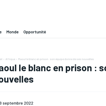
e
Monde
Opportunité
il
Afrique
Raoul le blanc en prison : son équipe donne de ses nouvelles
aoul le blanc en prison :
ouvelles
8 septembre 2022