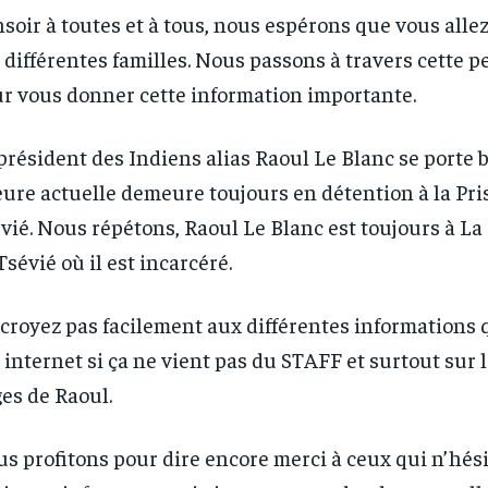
soir à toutes et à tous, nous espérons que vous alle
 différentes familles. Nous passons à travers cette p
r vous donner cette information importante.
président des Indiens alias Raoul Le Blanc se porte b
eure actuelle demeure toujours en détention à la Pris
vié. Nous répétons, Raoul Le Blanc est toujours à La 
Tsévié où il est incarcéré.
croyez pas facilement aux différentes informations 
RECOMMENDED
RECOMMENDED
 internet si ça ne vient pas du STAFF et surtout sur l
es de Raoul.
1-YEAR
1-YEAR
s profitons pour dire encore merci à ceux qui n’hési
/ year
/ year
By agr
By agr
s and you
s and you
every m
every m
tly.
tly.
Pay now and you get access to exclusive
Pay now and you get access to exclusive
opt o
opt o