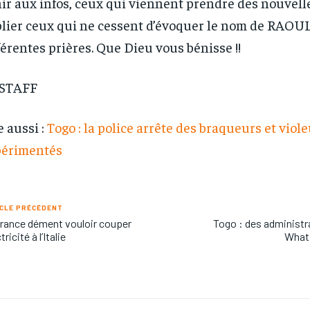
ir aux infos, ceux qui viennent prendre des nouvell
news and articles for a whole year.
news and articles for a whole year.
lier ceux qui ne cessent d’évoquer le nom de RAOUL
férentes prières. Que Dieu vous bénisse !!
 STAFF
e aussi :
Togo : la police arrête des braqueurs et viol
périmentés
CLE PRÉCÉDENT
rance dément vouloir couper
Togo : des administr
ctricité à l’Italie
Whats