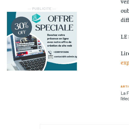
ven
― PUBLICITE ―
oub
dif
LE
Lir
ex
ARTI
La F
l’éle