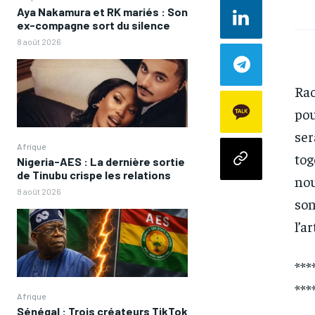
Aya Nakamura et RK mariés : Son
ex-compagne sort du silence
8 août 2026
Rao
pou
ser
Afrique
tog
Nigeria-AES : La dernière sortie
de Tinubu crispe les relations
nou
8 août 2026
son
l’ar
***
***
Afrique
Sénégal : Trois créateurs TikTok