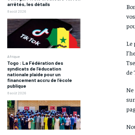
arrêtés, les détails
Bon
8 août 2026
vos
pou
Le 
l’h
Afrique
Tse
Togo : La Fédération des
syndicats de l’éducation
de 
nationale plaide pour un
financement accru de l’école
publique
Ne 
8 août 2026
sur
pag
FOREVER
FOREVER
/ forever
/ forever
Nou
Sign up with just an email addres
Sign up with just an email addres
get access to this tier instan
get access to this tier instan