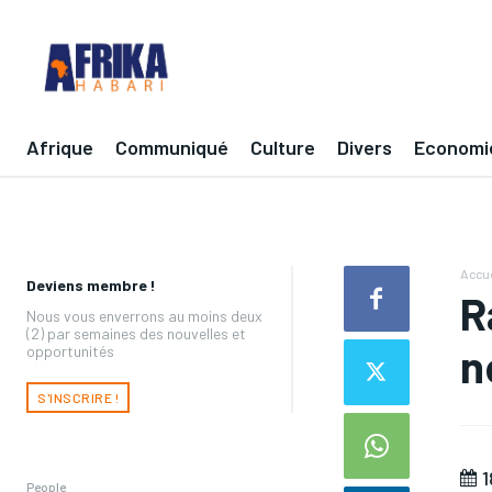
Afrique
Communiqué
Culture
Divers
Economi
Accue
Deviens membre !
R
Nous vous enverrons au moins deux
(2) par semaines des nouvelles et
n
opportunités
S'INSCRIRE !
1
People