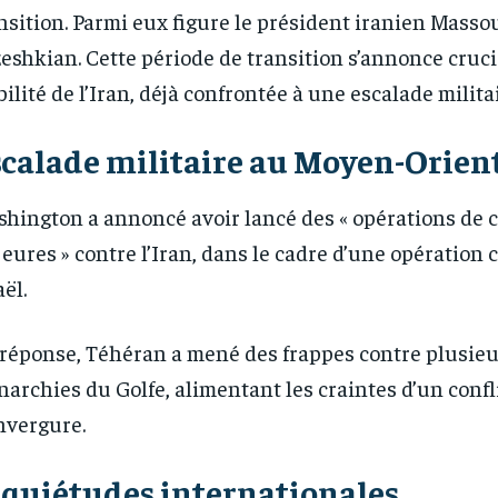
nsition. Parmi eux figure le président iranien Masso
eshkian. Cette période de transition s’annonce cruci
bilité de l’Iran, déjà confrontée à une escalade milit
calade militaire au Moyen-Orien
hington a annoncé avoir lancé des « opérations de 
RECOMMENDED
RECOMMENDED
eures » contre l’Iran, dans le cadre d’une opération 
1-YEAR
1-YEAR
aël.
/ year
/ year
By agr
By agr
s and you
s and you
every m
every m
réponse, Téhéran a mené des frappes contre plusieu
tly.
tly.
Pay now and you get access to exclusive
Pay now and you get access to exclusive
opt o
opt o
news and articles for a whole year.
news and articles for a whole year.
archies du Golfe, alimentant les craintes d’un confl
nvergure.
quiétudes internationales