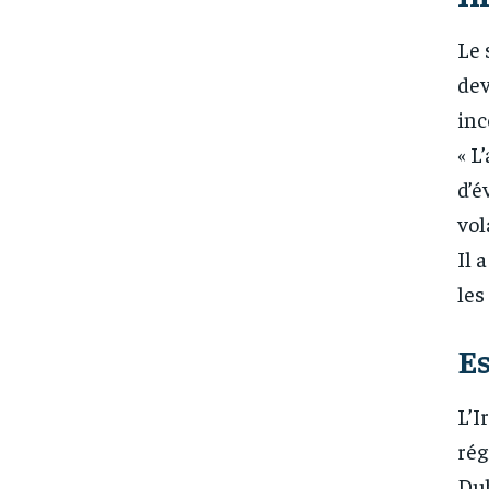
Le 
dev
inc
« L
d’é
vol
Il 
les
Es
L’I
rég
Dub