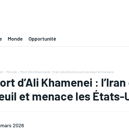
e
Monde
Opportunité
il
Monde
Mort d’Ali Khamenei : l’Iran décrète 40 jours de deuil et menace...
ort d’Ali Khamenei : l’Ira
euil et menace les États-U
 mars 2026