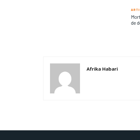
ARTI
Mort
de d
Afrika Habari