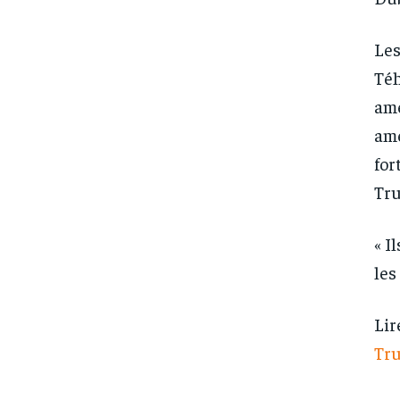
Les
Téh
amé
amé
for
Tru
« I
les
Lir
Tr