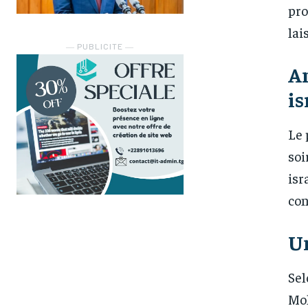
pro
lai
― PUBLICITE ―
An
is
Le 
soi
isr
con
Un
Sel
Moh