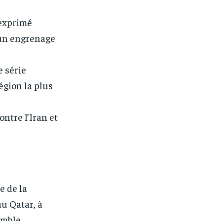
 exprimé
 un engrenage
e série
égion la plus
ontre l’Iran et
e de la
u Qatar, à
omble.