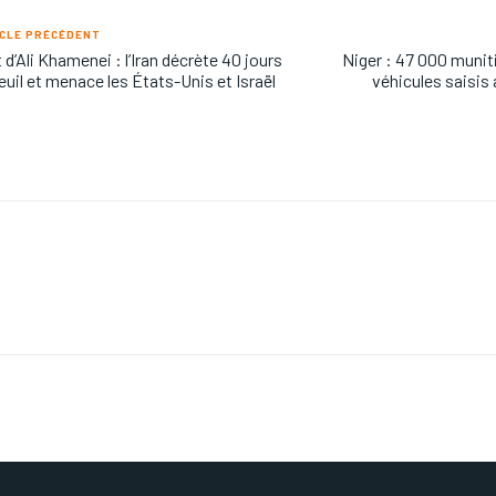
CLE PRÉCÉDENT
 d’Ali Khamenei : l’Iran décrète 40 jours
Niger : 47 000 munit
euil et menace les États-Unis et Israël
véhicules saisis