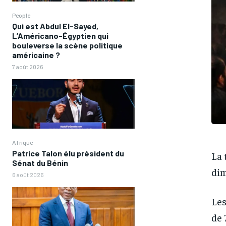
People
Qui est Abdul El-Sayed,
L’Américano-Égyptien qui
bouleverse la scène politique
américaine ?
7 août 2026
Afrique
Patrice Talon élu président du
La 
Sénat du Bénin
dim
6 août 2026
Les
de 