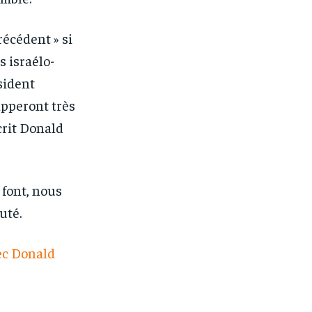
récédent » si
s israélo-
sident
apperont très
écrit Donald
e font, nous
uté.
ec Donald