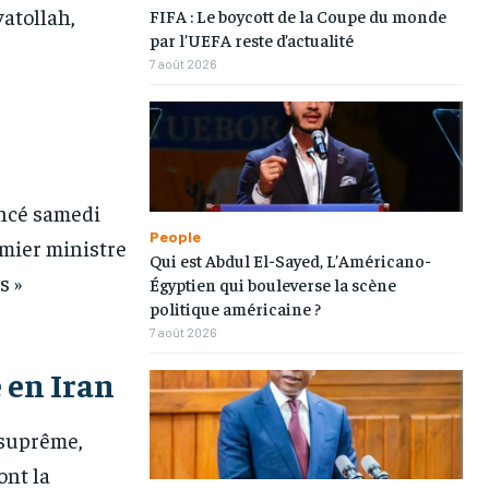
yatollah,
FIFA : Le boycott de la Coupe du monde
par l’UEFA reste d’actualité
7 août 2026
oncé samedi
People
emier ministre
Qui est Abdul El-Sayed, L’Américano-
s »
Égyptien qui bouleverse la scène
politique américaine ?
7 août 2026
 en Iran
e suprême,
nt la