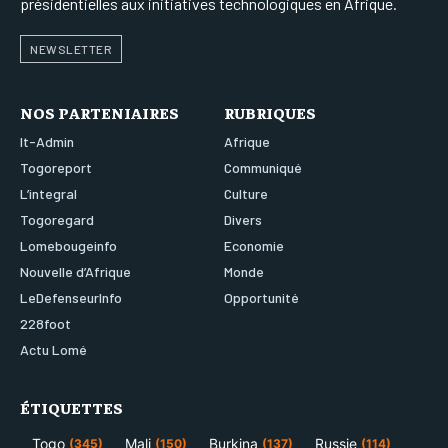
présidentielles aux initiatives technologiques en Afrique.
NEWSLETTER
NOS PARTENIAIRES
RUBRIQUES
It-Admin
Afrique
Togoreport
Communiqué
L’integral
Culture
Togoregard
Divers
Lomebougeinfo
Economie
Nouvelle d’Afrique
Monde
LeDefenseurInfo
Opportunité
228foot
Actu Lomé
ÉTIQUETTES
Togo
Mali
Burkina
Russie
(345)
(150)
(137)
(114)