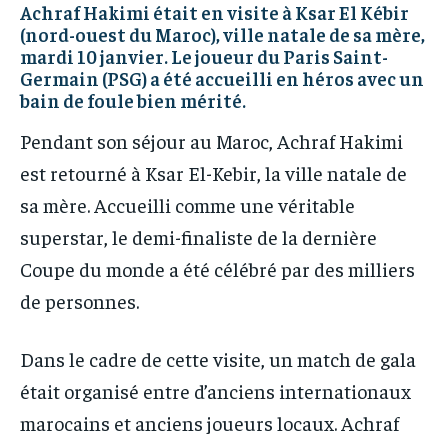
Achraf Hakimi était en visite à Ksar El Kébir
IT-ADMIN
IT-ADMIN
(nord-ouest du Maroc), ville natale de sa mère,
TOGOREPORT
TOGOREPORT
mardi 10 janvier. Le joueur du Paris Saint-
TOGOREPORT
TOGOREPORT
L’INTEGRAL
L’INTEGRAL
Germain (PSG) a été accueilli en héros avec un
L’INTEGRAL
L’INTEGRAL
bain de foule bien mérité.
TOGOREGARD
TOGOREGARD
TOGOREGARD
TOGOREGARD
Pendant son séjour au Maroc, Achraf Hakimi
LOMEBOUGEINFO
LOMEBOUGEINFO
est retourné à Ksar El-Kebir, la ville natale de
LOMEBOUGEINFO
LOMEBOUGEINFO
NOUVELLE D’AFRIQUE
NOUVELLE D’AFRIQUE
sa mère. Accueilli comme une véritable
NOUVELLE D’AFRIQUE
NOUVELLE D’AFRIQUE
LEDEFENSEURINFO
LEDEFENSEURINFO
superstar, le demi-finaliste de la dernière
LEDEFENSEURINFO
LEDEFENSEURINFO
228FOOT
228FOOT
Coupe du monde a été célébré par des milliers
228FOOT
228FOOT
de personnes.
ACTU LOMÉ
ACTU LOMÉ
ACTU LOMÉ
ACTU LOMÉ
Dans le cadre de cette visite, un match de gala
était organisé entre d’anciens internationaux
marocains et anciens joueurs locaux. Achraf