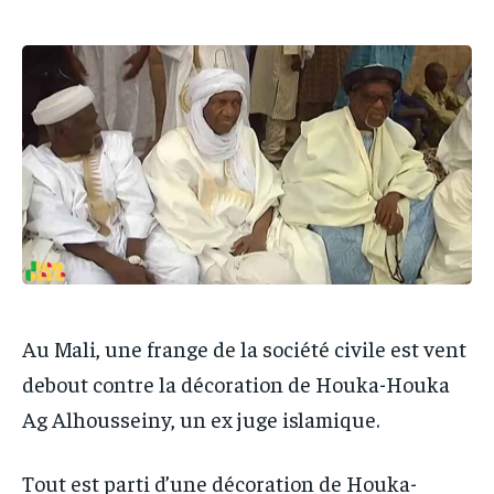
IT-ADMIN
IT-ADMIN
IT-ADMIN
IT-ADMIN
TOGOREPORT
TOGOREPORT
TOGOREPORT
TOGOREPORT
L’INTEGRAL
L’INTEGRAL
L’INTEGRAL
L’INTEGRAL
TOGOREGARD
TOGOREGARD
TOGOREGARD
TOGOREGARD
LOMEBOUGEINFO
LOMEBOUGEINFO
LOMEBOUGEINFO
LOMEBOUGEINFO
NOUVELLE D’AFRIQUE
NOUVELLE D’AFRIQUE
NOUVELLE D’AFRIQUE
NOUVELLE D’AFRIQUE
LEDEFENSEURINFO
LEDEFENSEURINFO
LEDEFENSEURINFO
LEDEFENSEURINFO
228FOOT
228FOOT
228FOOT
228FOOT
Au Mali, une frange de la société civile est vent
ACTU LOMÉ
ACTU LOMÉ
ACTU LOMÉ
ACTU LOMÉ
debout contre la décoration de Houka-Houka
Ag Alhousseiny, un ex juge islamique.
Tout est parti d’une décoration de Houka-