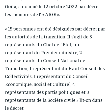
IT-ADMIN
IT-ADMIN
Goïta, a nommé le 12 octobre 2022 par décret
IT-ADMIN
IT-ADMIN
TOGOREPORT
TOGOREPORT
les membres de l’ « AIGE ».
TOGOREPORT
TOGOREPORT
L’INTEGRAL
L’INTEGRAL
L’INTEGRAL
L’INTEGRAL
« 15 personnes ont été désignées par décret par
TOGOREGARD
TOGOREGARD
TOGOREGARD
TOGOREGARD
les autorités de la transition. Il s’agit de 3
LOMEBOUGEINFO
LOMEBOUGEINFO
représentants du Chef de l’Etat, un
LOMEBOUGEINFO
LOMEBOUGEINFO
NOUVELLE D’AFRIQUE
NOUVELLE D’AFRIQUE
représentant du Premier ministre, 2
NOUVELLE D’AFRIQUE
NOUVELLE D’AFRIQUE
LEDEFENSEURINFO
LEDEFENSEURINFO
représentants du Conseil National de
LEDEFENSEURINFO
LEDEFENSEURINFO
Transition, 1 représentant du Haut Conseil des
228FOOT
228FOOT
228FOOT
228FOOT
Collectivités, 1 représentant du Conseil
ACTU LOMÉ
ACTU LOMÉ
ACTU LOMÉ
ACTU LOMÉ
Economique, Social et Culturel, 4
représentants des partis politiques et 3
représentants de la Société civile » lit-on dans
le décret.