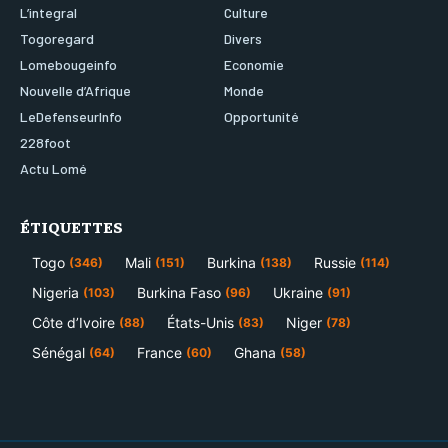
L’integral
Culture
Togoregard
Divers
Lomebougeinfo
Economie
Nouvelle d’Afrique
Monde
LeDefenseurInfo
Opportunité
228foot
Actu Lomé
ÉTIQUETTES
Togo
Mali
Burkina
Russie
(346)
(151)
(138)
(114)
Nigeria
Burkina Faso
Ukraine
(103)
(96)
(91)
Côte d’Ivoire
États-Unis
Niger
(88)
(83)
(78)
Sénégal
France
Ghana
(64)
(60)
(58)