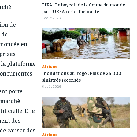
FIFA : Le boycott de la Coupe du monde
rché.
par l’UEFA reste d’actualité
7 août 2026
tion de
 de
 annoncée en
eprises
 la plateforme
Afrique
concurrentes.
Inondations au Togo : Plus de 26 000
sinistrés recensés
6 août 2026
nt porte
e marché
ficielle. Elle
ment des
 de causer des
1-MONTH
1-MONTH
Afrique