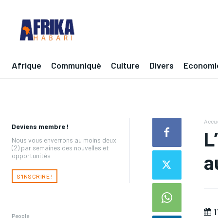
Afrique
Communiqué
Culture
Divers
Economi
Accue
Deviens membre !
L
Nous vous enverrons au moins deux
(2) par semaines des nouvelles et
a
opportunités
S'INSCRIRE !
1
People