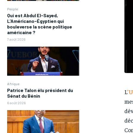
People
Qui est Abdul El-Sayed,
L’Américano-Égyptien qui
bouleverse la scène politique
américaine ?
7 août 2026
Afrique
Patrice Talon élu président du
L
’
Sénat du Bénin
mes
6 août 2026
dév
déc
Com