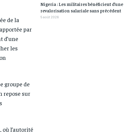
Nigeria : Les militaires bénéficient d’une
/ month
/ month
revalorisation salariale sans précédent
eeing to this tier, you are billed
eeing to this tier, you are billed
5 août 2026
ée de la
onth after the first one until you
onth after the first one until you
ut of the monthly subscription.
ut of the monthly subscription.
 apportée par
nt d’une
cher les
ion
Le groupe de
n repose sur
s
 où l’autorité