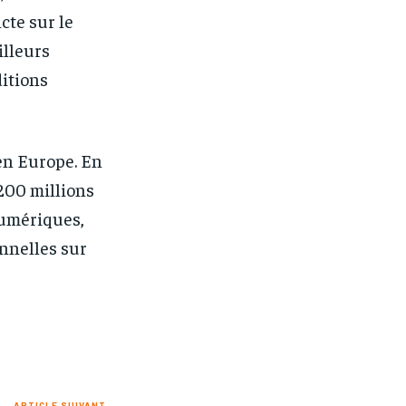
cte sur le
illeurs
itions
 en Europe. En
200 millions
numériques,
nnelles sur
ARTICLE SUIVANT