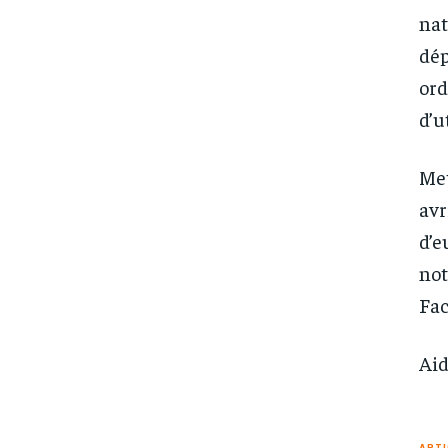
nat
dé
ord
d’u
Met
avr
d’e
not
Fac
Aid
ARTI