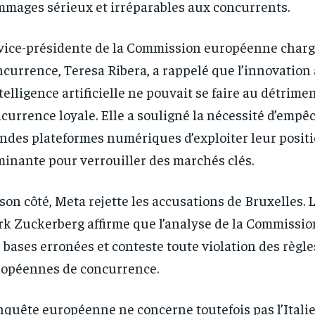
mages sérieux et irréparables aux concurrents.
1-YEAR
1-YEAR
/ year
/ year
By agr
By agr
s and you
s and you
vice-présidente de la Commission européenne charg
every m
every m
tly.
tly.
Pay now and you get access to exclusive
Pay now and you get access to exclusive
opt o
opt o
news and articles for a whole year.
news and articles for a whole year.
currence, Teresa Ribera, a rappelé que l’innovation
ntelligence artificielle ne pouvait se faire au détrime
currence loyale. Elle a souligné la nécessité d’empê
ndes plateformes numériques d’exploiter leur posit
inante pour verrouiller des marchés clés.
son côté, Meta rejette les accusations de Bruxelles. 
k Zuckerberg affirme que l’analyse de la Commissio
 bases erronées et conteste toute violation des règle
opéennes de concurrence.
nquête européenne ne concerne toutefois pas l’Italie,