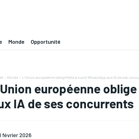
e
Monde
Opportunité
il
Monde
L’Union européenne oblige Meta à ouvrir WhatsApp aux IA de ses concu
’Union européenne oblige
ux IA de ses concurrents
1 février 2026