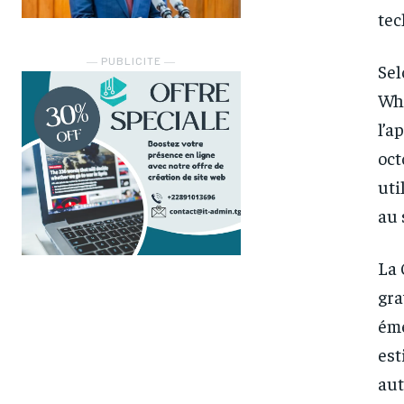
tec
― PUBLICITE ―
Sel
Wha
l’a
oct
uti
au 
La 
gra
éme
est
aut
FOREVER
FOREVER