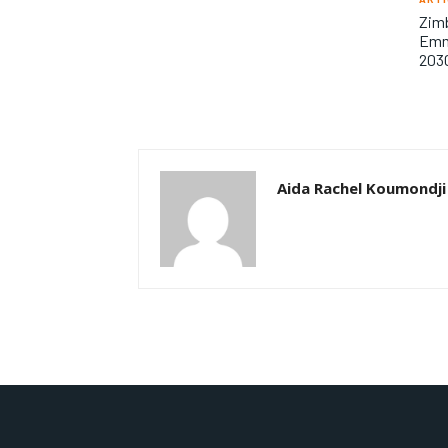
Zimb
Emm
203
Aida Rachel Koumondji