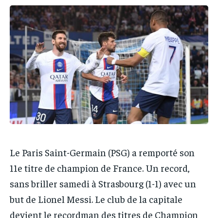
IT-ADMIN
IT-ADMIN
TOGOREPORT
TOGOREPORT
TOGOREPORT
TOGOREPORT
L’INTEGRAL
L’INTEGRAL
L’INTEGRAL
L’INTEGRAL
TOGOREGARD
TOGOREGARD
TOGOREGARD
TOGOREGARD
LOMEBOUGEINFO
LOMEBOUGEINFO
LOMEBOUGEINFO
LOMEBOUGEINFO
NOUVELLE D’AFRIQUE
NOUVELLE D’AFRIQUE
NOUVELLE D’AFRIQUE
NOUVELLE D’AFRIQUE
LEDEFENSEURINFO
LEDEFENSEURINFO
LEDEFENSEURINFO
LEDEFENSEURINFO
228FOOT
228FOOT
228FOOT
228FOOT
ACTU LOMÉ
ACTU LOMÉ
Le Paris Saint-Germain (PSG) a remporté son
ACTU LOMÉ
ACTU LOMÉ
11e titre de champion de France. Un record,
sans briller samedi à Strasbourg (1-1) avec un
but de Lionel Messi. Le club de la capitale
devient le recordman des titres de Champion