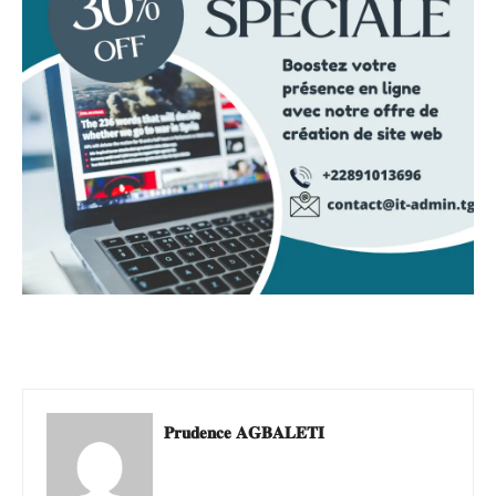
𝐏𝐫𝐮𝐝𝐞𝐧𝐜𝐞 𝐀𝐆𝐁𝐀𝐋𝐄𝐓𝐈