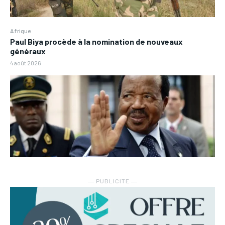
Afrique
Paul Biya procède à la nomination de nouveaux
généraux
4 août 2026
― PUBLICITE ―