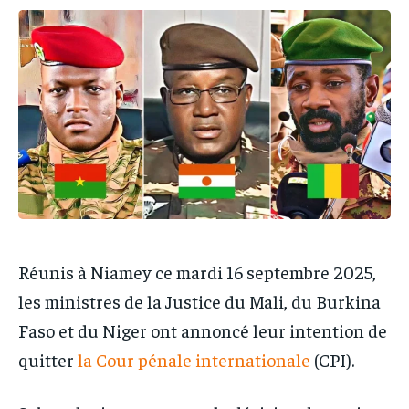
IT-ADMIN
IT-ADMIN
TOGOREPORT
TOGOREPORT
TOGOREPORT
TOGOREPORT
L’INTEGRAL
L’INTEGRAL
L’INTEGRAL
L’INTEGRAL
TOGOREGARD
TOGOREGARD
TOGOREGARD
TOGOREGARD
LOMEBOUGEINFO
LOMEBOUGEINFO
LOMEBOUGEINFO
LOMEBOUGEINFO
NOUVELLE D’AFRIQUE
NOUVELLE D’AFRIQUE
NOUVELLE D’AFRIQUE
NOUVELLE D’AFRIQUE
LEDEFENSEURINFO
LEDEFENSEURINFO
LEDEFENSEURINFO
LEDEFENSEURINFO
228FOOT
228FOOT
228FOOT
228FOOT
ACTU LOMÉ
ACTU LOMÉ
Réunis à Niamey ce mardi 16 septembre 2025,
ACTU LOMÉ
ACTU LOMÉ
les ministres de la Justice du Mali, du Burkina
Faso et du Niger ont annoncé leur intention de
quitter
la Cour pénale internationale
(CPI).