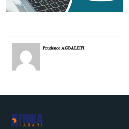
𝐏𝐫𝐮𝐝𝐞𝐧𝐜𝐞 𝐀𝐆𝐁𝐀𝐋𝐄𝐓𝐈