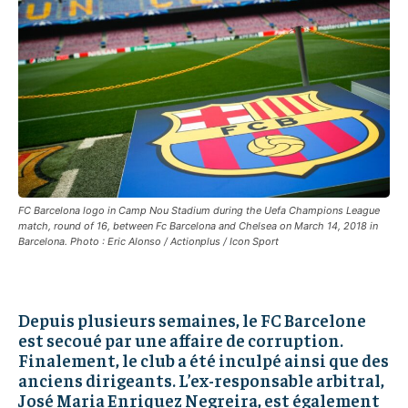
IT-ADMIN
IT-ADMIN
IT-ADMIN
IT-ADMIN
TOGOREPORT
TOGOREPORT
TOGOREPORT
TOGOREPORT
L’INTEGRAL
L’INTEGRAL
L’INTEGRAL
L’INTEGRAL
TOGOREGARD
TOGOREGARD
TOGOREGARD
TOGOREGARD
LOMEBOUGEINFO
LOMEBOUGEINFO
LOMEBOUGEINFO
LOMEBOUGEINFO
NOUVELLE D’AFRIQUE
NOUVELLE D’AFRIQUE
NOUVELLE D’AFRIQUE
NOUVELLE D’AFRIQUE
LEDEFENSEURINFO
LEDEFENSEURINFO
FC Barcelona logo in Camp Nou Stadium during the Uefa Champions League
match, round of 16, between Fc Barcelona and Chelsea on March 14, 2018 in
LEDEFENSEURINFO
LEDEFENSEURINFO
Barcelona. Photo : Eric Alonso / Actionplus / Icon Sport
228FOOT
228FOOT
228FOOT
228FOOT
ACTU LOMÉ
ACTU LOMÉ
ACTU LOMÉ
ACTU LOMÉ
Depuis plusieurs semaines, le FC Barcelone
est secoué par une affaire de corruption.
Finalement, le club a été inculpé ainsi que des
anciens dirigeants. L’ex-responsable arbitral,
José Maria Enriquez Negreira, est également