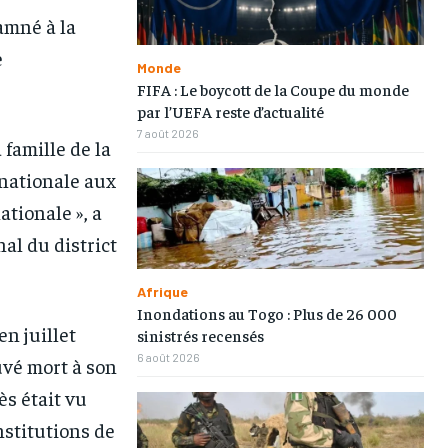
amné à la
e
Monde
FIFA : Le boycott de la Coupe du monde
par l’UEFA reste d’actualité
7 août 2026
 famille de la
e nationale aux
tionale », a
al du district
Afrique
Inondations au Togo : Plus de 26 000
n juillet
sinistrés recensés
1-MONTH
1-MONTH
6 août 2026
vé mort à son
/ month
/ month
ès était vu
eeing to this tier, you are billed
eeing to this tier, you are billed
onth after the first one until you
onth after the first one until you
nstitutions de
ut of the monthly subscription.
ut of the monthly subscription.