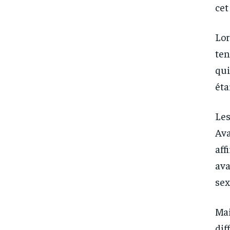
cet
Lor
ten
qui
éta
Les
Ava
aff
ava
sex
Mai
dif