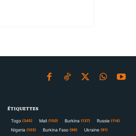
ÉTIQUETTES
Togo
Mali
Burkina
Russie
(345)
(150)
(137)
(114)
Nigeria
Burkina Faso
Ukraine
(103)
(96)
(91)