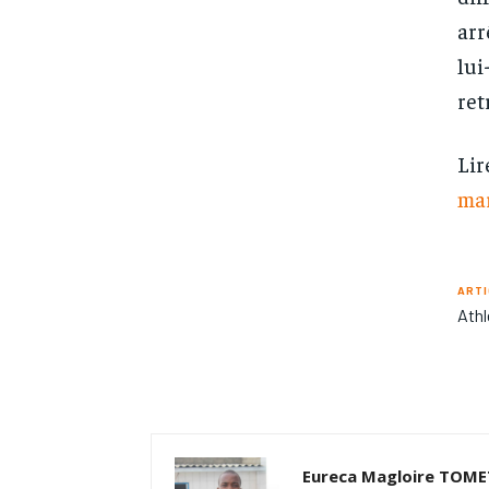
arr
lui
ret
Lir
ma
ARTI
Athl
Eureca Magloire TOM