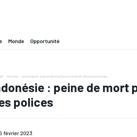
e
Monde
Opportunité
il
Monde
Indonésie : peine de mort pour le chef de la police des...
ndonésie : peine de mort p
es polices
5 février 2023