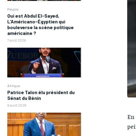
People
Qui est Abdul El-Sayed,
L’Américano-Égyptien qui
bouleverse la scène politique
américaine ?
7 août 2026
Afrique
Patrice Talon élu président du
Sénat du Bénin
6 août 2026
En 
pei