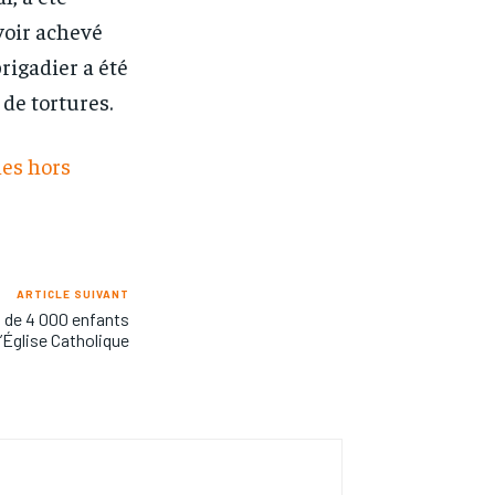
voir achevé
brigadier a été
 de tortures.
les hors
ARTICLE SUIVANT
s de 4 000 enfants
l’Église Catholique