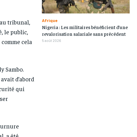
Afrique
 au tribunal,
Nigeria : Les militaires bénéficient d’une
, le public,
revalorisation salariale sans précédent
, comme cela
5 août 2026
rdy Sambo.
 avait d’abord
curité qui
sser
tournure
l, a été