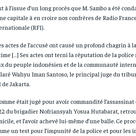
st à l’issue d’un long procès que M. Sambo a été cond
ne capitale à en croire nos confrères de Radio Franc
ernationale (RFI).
es actes de l’accusé ont causé un profond chagrin à la
time […] Ses actes ont terni la réputation de la polic
x du peuple indonésien et de la communauté interna
laré Wahyu Iman Santoso, le principal juge du tribun
 de Jakarta.
RECOMMENDED
RECOMMENDED
omme était jugé pour avoir commandité l’assassinat e
1-YEAR
1-YEAR
2 du brigadier Nofriansyah Yosua Hutabarat, retrou
icile, et l’avoir achevé lui-même d’une balle. Ce proc
/ year
/ year
By agr
By agr
s and you
s and you
every m
every m
tly.
tly.
me un test pour l’impunité de la police et pour les i
Pay now and you get access to exclusive
Pay now and you get access to exclusive
opt o
opt o
news and articles for a whole year.
news and articles for a whole year.