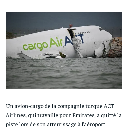
IT-ADMIN
IT-ADMIN
TOGOREPORT
TOGOREPORT
TOGOREPORT
TOGOREPORT
L’INTEGRAL
L’INTEGRAL
L’INTEGRAL
L’INTEGRAL
TOGOREGARD
TOGOREGARD
TOGOREGARD
TOGOREGARD
LOMEBOUGEINFO
LOMEBOUGEINFO
LOMEBOUGEINFO
LOMEBOUGEINFO
NOUVELLE D’AFRIQUE
NOUVELLE D’AFRIQUE
NOUVELLE D’AFRIQUE
NOUVELLE D’AFRIQUE
LEDEFENSEURINFO
LEDEFENSEURINFO
LEDEFENSEURINFO
LEDEFENSEURINFO
228FOOT
228FOOT
228FOOT
228FOOT
ACTU LOMÉ
ACTU LOMÉ
ACTU LOMÉ
ACTU LOMÉ
Un avion-cargo de la compagnie turque ACT
Airlines, qui travaille pour Emirates, a quitté la
piste lors de son atterrissage à l’aéroport