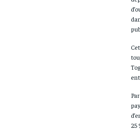
d’o
dan
pub
Cet
tou
Tog
ent
Par
pay
d’e
25 