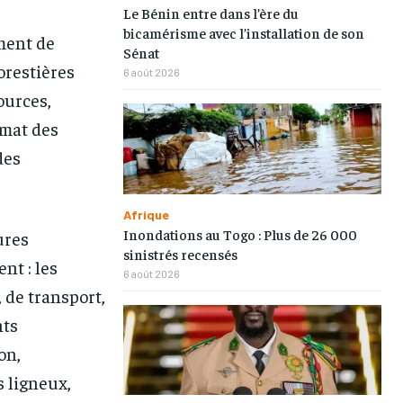
Le Bénin entre dans l’ère du
bicamérisme avec l’installation de son
ement de
Sénat
orestières
6 août 2026
ources,
imat des
des
Afrique
Inondations au Togo : Plus de 26 000
ures
sinistrés recensés
nt : les
6 août 2026
 de transport,
nts
on,
s ligneux,