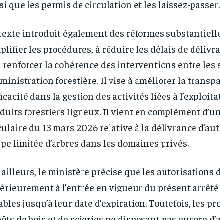
si que les permis de circulation et les laissez-passer.
RECOMMENDED
RECOMMENDED
1-YEAR
1-YEAR
texte introduit également des réformes substantielle
plifier les procédures, à réduire les délais de délivr
/ year
/ year
By agr
By agr
s and you
s and you
every m
every m
tly.
tly.
à renforcer la cohérence des interventions entre les 
Pay now and you get access to exclusive
Pay now and you get access to exclusive
opt o
opt o
news and articles for a whole year.
news and articles for a whole year.
dministration forestière. Il vise à améliorer la transp
fficacité dans la gestion des activités liées à l’exploit
duits forestiers ligneux. Il vient en complément d’u
culaire du 13 mars 2026 relative à la délivrance d’au
pe limitée d’arbres dans les domaines privés.
 ailleurs, le ministère précise que les autorisations 
érieurement à l’entrée en vigueur du présent arrêt
ables jusqu’à leur date d’expiration. Toutefois, les pr
ôts de bois et de scieries ne disposant pas encore d’