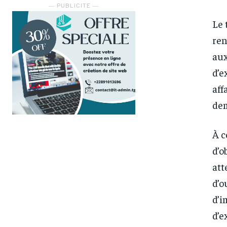
― PUBLICITE ―
Le 
ren
aux
d’e
aff
de
À c
d’o
att
d’o
d’i
d’e