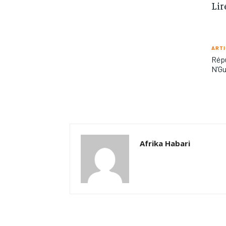
Lir
ARTI
Répu
N’Gu
Afrika Habari