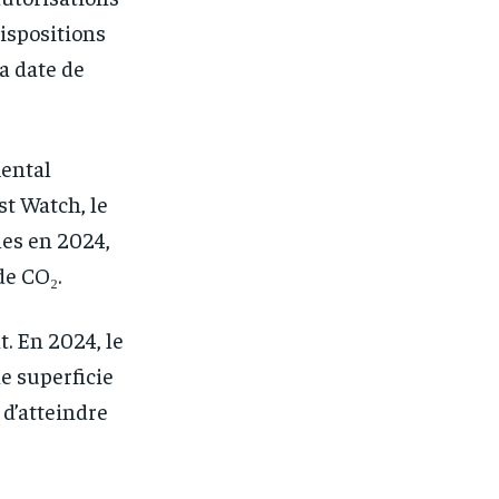
ispositions
a date de
mental
st Watch, le
les en 2024,
de CO₂.
. En 2024, le
ne superficie
 d’atteindre