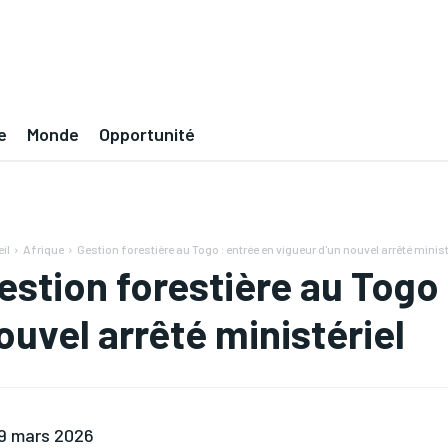
e
Monde
Opportunité
il
Afrique
Gestion forestière au Togo : entrée en vigueur d'un nouvel arrêté minist
estion forestière au Togo 
ouvel arrêté ministériel
9 mars 2026