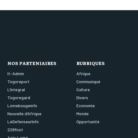
NOS PARTENIAIRES
RUBRIQUES
It-Admin
Afrique
Togoreport
Communiqué
L’integral
Culture
Togoregard
Divers
Lomebougeinfo
Economie
Nouvelle d’Afrique
Monde
LeDefenseurInfo
Opportunité
228foot
Actu Lomé