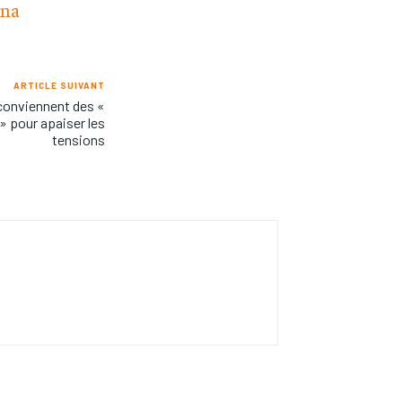
ana
ARTICLE SUIVANT
conviennent des «
 pour apaiser les
tensions