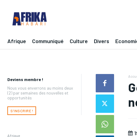
Afrique
Communiqué
Culture
Divers
Economi
Accue
Deviens membre !
G
Nous vous enverrons au moins deux
(2) par semaines des nouvelles et
n
opportunités
S'INSCRIRE !
1
Afrique