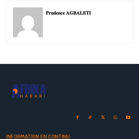
𝐏𝐫𝐮𝐝𝐞𝐧𝐜𝐞 𝐀𝐆𝐁𝐀𝐋𝐄𝐓𝐈
INFORMATION EN CONTINU