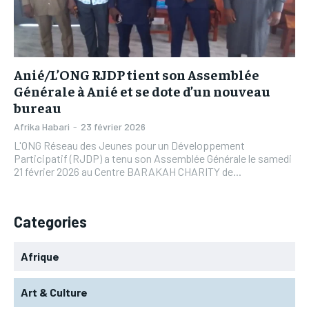
L’INTEGRAL
L’INTEGRAL
TOGOREGARD
TOGOREGARD
TOGOREGARD
TOGOREGARD
LOMEBOUGEINFO
LOMEBOUGEINFO
LOMEBOUGEINFO
LOMEBOUGEINFO
NOUVELLE D’AFRIQUE
NOUVELLE D’AFRIQUE
Anié/L’ONG RJDP tient son Assemblée
NOUVELLE D’AFRIQUE
NOUVELLE D’AFRIQUE
Générale à Anié et se dote d’un nouveau
LEDEFENSEURINFO
LEDEFENSEURINFO
bureau
LEDEFENSEURINFO
LEDEFENSEURINFO
228FOOT
228FOOT
Afrika Habari
-
23 février 2026
228FOOT
228FOOT
L'ONG Réseau des Jeunes pour un Développement
ACTU LOMÉ
ACTU LOMÉ
Participatif (RJDP) a tenu son Assemblée Générale le samedi
ACTU LOMÉ
ACTU LOMÉ
21 février 2026 au Centre BARAKAH CHARITY de...
Categories
Afrique
Art & Culture