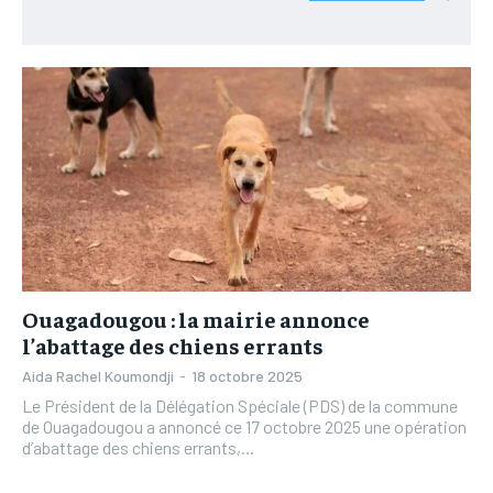
L’INTEGRAL
L’INTEGRAL
TOGOREGARD
TOGOREGARD
TOGOREGARD
TOGOREGARD
LOMEBOUGEINFO
LOMEBOUGEINFO
LOMEBOUGEINFO
LOMEBOUGEINFO
NOUVELLE D’AFRIQUE
NOUVELLE D’AFRIQUE
NOUVELLE D’AFRIQUE
NOUVELLE D’AFRIQUE
LEDEFENSEURINFO
LEDEFENSEURINFO
LEDEFENSEURINFO
LEDEFENSEURINFO
228FOOT
228FOOT
228FOOT
228FOOT
ACTU LOMÉ
ACTU LOMÉ
ACTU LOMÉ
ACTU LOMÉ
Ouagadougou : la mairie annonce
l’abattage des chiens errants
Aida Rachel Koumondji
-
18 octobre 2025
Le Président de la Délégation Spéciale (PDS) de la commune
de Ouagadougou a annoncé ce 17 octobre 2025 une opération
d’abattage des chiens errants,...