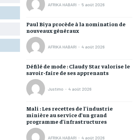
AFRIKA HABARI
-
5 août 2026
TOGOREGARD
TOGOREGARD
TOGOREGARD
TOGOREGARD
LOMEBOUGEINFO
LOMEBOUGEINFO
LOMEBOUGEINFO
LOMEBOUGEINFO
Paul Biya procède à la nomination de
NOUVELLE D’AFRIQUE
NOUVELLE D’AFRIQUE
NOUVELLE D’AFRIQUE
NOUVELLE D’AFRIQUE
nouveaux généraux
LEDEFENSEURINFO
LEDEFENSEURINFO
LEDEFENSEURINFO
LEDEFENSEURINFO
AFRIKA HABARI
-
4 août 2026
228FOOT
228FOOT
228FOOT
228FOOT
ACTU LOMÉ
ACTU LOMÉ
ACTU LOMÉ
ACTU LOMÉ
Défilé de mode : Claudy Star valorise le
savoir-faire de ses apprenants
Justimo
-
4 août 2026
Mali : Les recettes de l’industrie
1-MONTH
1-MONTH
minière au service d’un grand
/ month
/ month
programme d’infrastructures
eeing to this tier, you are billed
eeing to this tier, you are billed
onth after the first one until you
onth after the first one until you
ut of the monthly subscription.
ut of the monthly subscription.
AFRIKA HABARI
-
4 août 2026