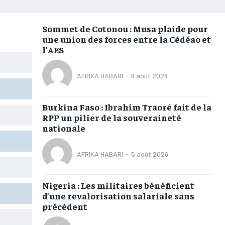
AFRIQUE
AFRIQUE
AFRIQUE
AFRIQUE
COMMUNIQUÉ
COMMUNIQUÉ
COMMUNIQUÉ
COMMUNIQUÉ
Sommet de Cotonou : Musa plaide pour
une union des forces entre la Cédéao et
CULTURE
CULTURE
CULTURE
CULTURE
l’AES
DIVERS
DIVERS
DIVERS
DIVERS
AFRIKA HABARI
-
6 août 2026
ECONOMIE
ECONOMIE
ECONOMIE
ECONOMIE
MONDE
MONDE
MONDE
MONDE
Burkina Faso : Ibrahim Traoré fait de la
RPP un pilier de la souveraineté
OPPORTUNITÉ
OPPORTUNITÉ
OPPORTUNITÉ
OPPORTUNITÉ
nationale
PARTENAIRES
PARTENAIRES
PARTENAIRES
PARTENAIRES
AFRIKA HABARI
-
5 août 2026
IT-ADMIN
IT-ADMIN
IT-ADMIN
IT-ADMIN
Nigeria : Les militaires bénéficient
d’une revalorisation salariale sans
TOGOREPORT
TOGOREPORT
TOGOREPORT
TOGOREPORT
précédent
L’INTEGRAL
L’INTEGRAL
L’INTEGRAL
L’INTEGRAL