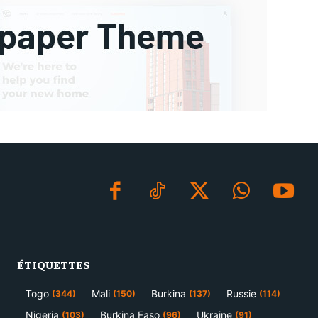
ÉTIQUETTES
Togo
Mali
Burkina
Russie
(344)
(150)
(137)
(114)
Nigeria
Burkina Faso
Ukraine
(103)
(96)
(91)