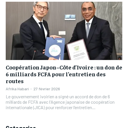
L’INTEGRAL
L’INTEGRAL
TOGOREGARD
TOGOREGARD
TOGOREGARD
TOGOREGARD
LOMEBOUGEINFO
LOMEBOUGEINFO
LOMEBOUGEINFO
LOMEBOUGEINFO
NOUVELLE D’AFRIQUE
NOUVELLE D’AFRIQUE
NOUVELLE D’AFRIQUE
NOUVELLE D’AFRIQUE
LEDEFENSEURINFO
LEDEFENSEURINFO
LEDEFENSEURINFO
LEDEFENSEURINFO
228FOOT
228FOOT
228FOOT
228FOOT
ACTU LOMÉ
ACTU LOMÉ
Coopération Japon–Côte d’Ivoire : un don de
ACTU LOMÉ
ACTU LOMÉ
6 milliards FCFA pour l’entretien des
routes
Afrika Habari
-
27 février 2026
Le gouvernement ivoirien a signé un accord de don de 6
milliards de FCFA avec l'Agence japonaise de coopération
internationale (JICA) pour renforcer l’entretien...
Categories