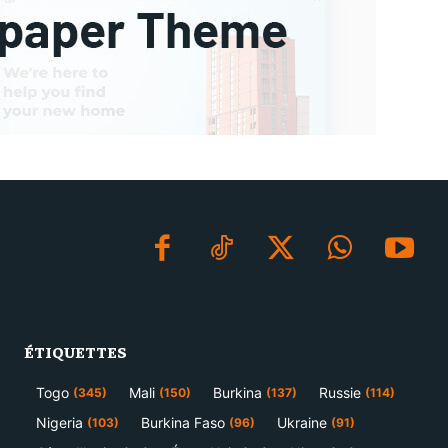
ÉTIQUETTES
Togo
Mali
Burkina
Russie
(345)
(150)
(137)
(114)
Nigeria
Burkina Faso
Ukraine
(103)
(96)
(91)