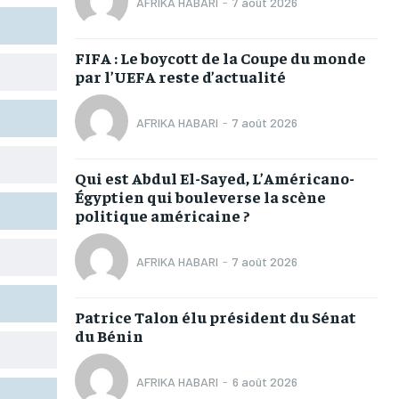
AFRIKA HABARI
-
7 août 2026
TOGOREGARD
TOGOREGARD
TOGOREGARD
TOGOREGARD
LOMEBOUGEINFO
LOMEBOUGEINFO
LOMEBOUGEINFO
LOMEBOUGEINFO
FIFA : Le boycott de la Coupe du monde
par l’UEFA reste d’actualité
NOUVELLE D’AFRIQUE
NOUVELLE D’AFRIQUE
NOUVELLE D’AFRIQUE
NOUVELLE D’AFRIQUE
LEDEFENSEURINFO
LEDEFENSEURINFO
LEDEFENSEURINFO
LEDEFENSEURINFO
AFRIKA HABARI
-
7 août 2026
228FOOT
228FOOT
228FOOT
228FOOT
Qui est Abdul El-Sayed, L’Américano-
ACTU LOMÉ
ACTU LOMÉ
ACTU LOMÉ
ACTU LOMÉ
Égyptien qui bouleverse la scène
politique américaine ?
AFRIKA HABARI
-
7 août 2026
1-MONTH
1-MONTH
Patrice Talon élu président du Sénat
du Bénin
/ month
/ month
eeing to this tier, you are billed
eeing to this tier, you are billed
onth after the first one until you
onth after the first one until you
ut of the monthly subscription.
ut of the monthly subscription.
AFRIKA HABARI
-
6 août 2026