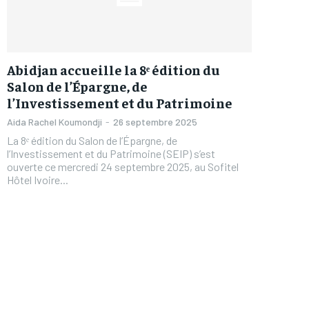
Abidjan accueille la 8ᵉ édition du
Salon de l’Épargne, de
l’Investissement et du Patrimoine
Aida Rachel Koumondji
-
26 septembre 2025
La 8ᵉ édition du Salon de l’Épargne, de
l’Investissement et du Patrimoine (SEIP) s’est
ouverte ce mercredi 24 septembre 2025, au Sofitel
Hôtel Ivoire...
FOREVER
FOREVER
/ forever
/ forever
Sign up with just an email addres
Sign up with just an email addres
get access to this tier instan
get access to this tier instan