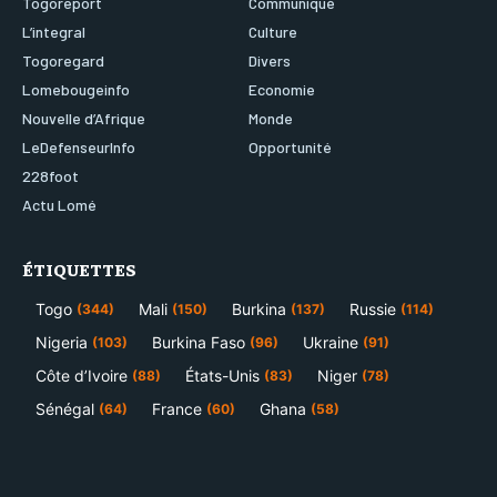
Togoreport
Communiqué
L’integral
Culture
Togoregard
Divers
Lomebougeinfo
Economie
Nouvelle d’Afrique
Monde
LeDefenseurInfo
Opportunité
228foot
Actu Lomé
ÉTIQUETTES
Togo
Mali
Burkina
Russie
(344)
(150)
(137)
(114)
Nigeria
Burkina Faso
Ukraine
(103)
(96)
(91)
Côte d’Ivoire
États-Unis
Niger
(88)
(83)
(78)
Sénégal
France
Ghana
(64)
(60)
(58)