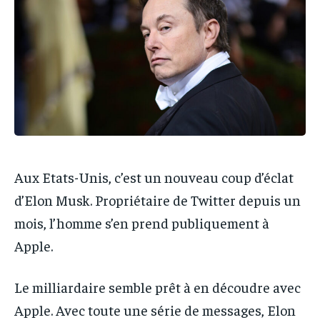
IT-ADMIN
IT-ADMIN
IT-ADMIN
IT-ADMIN
TOGOREPORT
TOGOREPORT
TOGOREPORT
TOGOREPORT
L’INTEGRAL
L’INTEGRAL
L’INTEGRAL
L’INTEGRAL
TOGOREGARD
TOGOREGARD
TOGOREGARD
TOGOREGARD
LOMEBOUGEINFO
LOMEBOUGEINFO
LOMEBOUGEINFO
LOMEBOUGEINFO
NOUVELLE D’AFRIQUE
NOUVELLE D’AFRIQUE
NOUVELLE D’AFRIQUE
NOUVELLE D’AFRIQUE
LEDEFENSEURINFO
LEDEFENSEURINFO
Aux Etats-Unis, c’est un nouveau coup d’éclat
LEDEFENSEURINFO
LEDEFENSEURINFO
228FOOT
228FOOT
d’Elon Musk. Propriétaire de Twitter depuis un
228FOOT
228FOOT
mois, l’homme s’en prend publiquement à
ACTU LOMÉ
ACTU LOMÉ
ACTU LOMÉ
ACTU LOMÉ
Apple.
Le milliardaire semble prêt à en découdre avec
Apple. Avec toute une série de messages, Elon