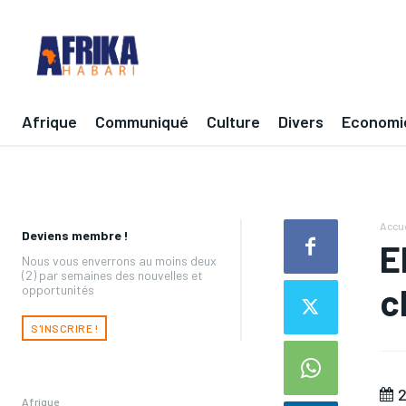
Afrique
Communiqué
Culture
Divers
Economi
Accue
Deviens membre !
E
Nous vous enverrons au moins deux
(2) par semaines des nouvelles et
c
opportunités
S'INSCRIRE !
2
Afrique