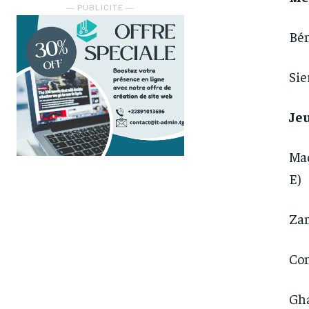
― PUBLICITE ―
Bén
Sie
Je
Mad
E)
Zam
Con
Gha