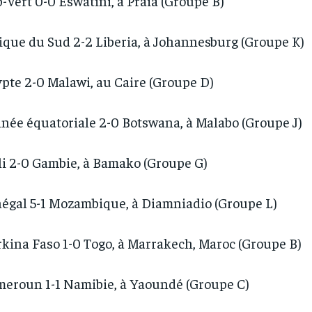
-Vert 0-0 Eswatini, à Praia (Groupe B)
1-YEAR
1-YEAR
/ year
/ year
By agr
By agr
ique du Sud 2-2 Liberia, à Johannesburg (Groupe K)
s and you
s and you
every m
every m
tly.
tly.
Pay now and you get access to exclusive
Pay now and you get access to exclusive
opt o
opt o
news and articles for a whole year.
news and articles for a whole year.
pte 2-0 Malawi, au Caire (Groupe D)
née équatoriale 2-0 Botswana, à Malabo (Groupe J)
i 2-0 Gambie, à Bamako (Groupe G)
égal 5-1 Mozambique, à Diamniadio (Groupe L)
kina Faso 1-0 Togo, à Marrakech, Maroc (Groupe B)
eroun 1-1 Namibie, à Yaoundé (Groupe C)