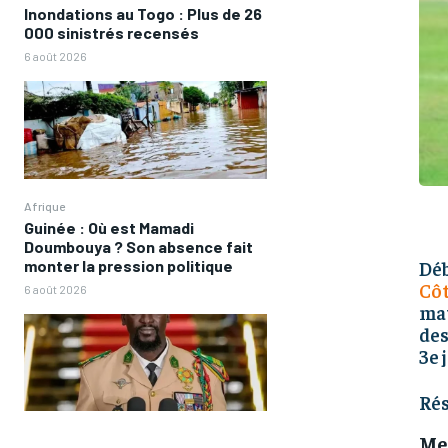
Inondations au Togo : Plus de 26
000 sinistrés recensés
6 août 2026
Afrique
Guinée : Où est Mamadi
Doumbouya ? Son absence fait
monter la pression politique
Déb
Côt
6 août 2026
mat
des
3e 
Rés
Me