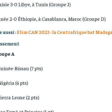
isie 3-0 Libye, à Tunis (Groupe J)
née 2-0 Éthiopie, à Casablanca, Maroc (Groupe D)
e aussi :
Elim CAN 2023 : la Centrafrique bat Madag
assement
oupe A
Guinée-Bissau (7 pts)
Nigéria (6 pts)
Sierra Leone (2 pts)
Sao Tomé et Principe (1 pt)