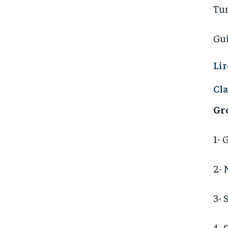
Tun
Gui
Lir
Cl
Gr
1- 
2- 
3- 
4- 