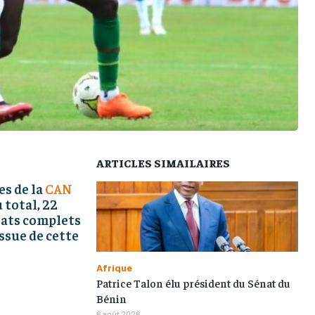
L’INTEGRAL
L’INTEGRAL
L’INTEGRAL
L’INTEGRAL
TOGOREGARD
TOGOREGARD
TOGOREGARD
TOGOREGARD
LOMEBOUGEINFO
LOMEBOUGEINFO
LOMEBOUGEINFO
LOMEBOUGEINFO
NOUVELLE D’AFRIQUE
NOUVELLE D’AFRIQUE
NOUVELLE D’AFRIQUE
NOUVELLE D’AFRIQUE
LEDEFENSEURINFO
LEDEFENSEURINFO
LEDEFENSEURINFO
LEDEFENSEURINFO
228FOOT
228FOOT
228FOOT
228FOOT
ARTICLES SIMAILAIRES
ACTU LOMÉ
ACTU LOMÉ
ACTU LOMÉ
ACTU LOMÉ
es de la
CAN
 total, 22
tats complets
ssue de cette
Afrique
Patrice Talon élu président du Sénat du
Bénin
6 août 2026