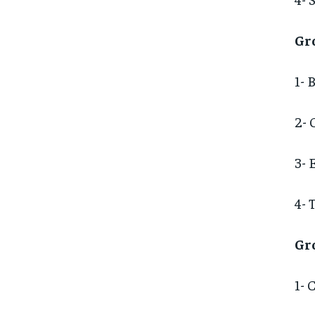
Gr
1- 
2- 
3- 
4- 
Gr
1- 