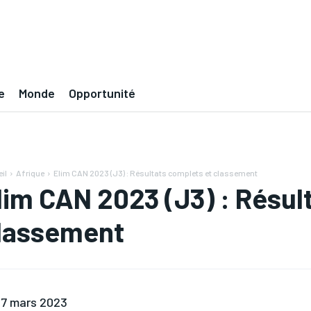
e
Monde
Opportunité
il
Afrique
Elim CAN 2023 (J3) : Résultats complets et classement
lim CAN 2023 (J3) : Résul
lassement
7 mars 2023