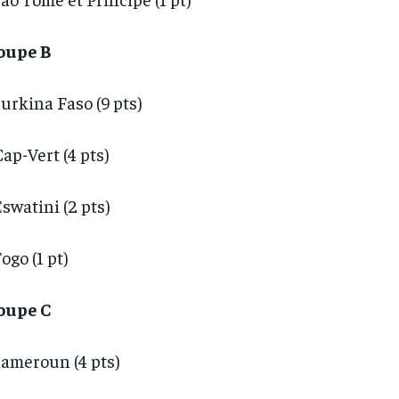
oupe B
Burkina Faso (9 pts)
Cap-Vert (4 pts)
Eswatini (2 pts)
Togo (1 pt)
oupe C
Cameroun (4 pts)