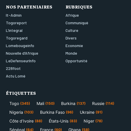
NOS PARTENIAIRES
RUBRIQUES
It-Admin
Afrique
Togoreport
Communiqué
L’integral
Culture
Togoregard
Divers
Lomebougeinfo
Economie
Nouvelle d’Afrique
Monde
LeDefenseurInfo
Opportunité
228foot
Actu Lomé
ÉTIQUETTES
Togo
Mali
Burkina
Russie
(345)
(150)
(137)
(114)
Nigeria
Burkina Faso
Ukraine
(103)
(96)
(91)
Côte d’Ivoire
États-Unis
Niger
(88)
(83)
(78)
Sénégal
France
Ghana
(64)
(60)
(58)