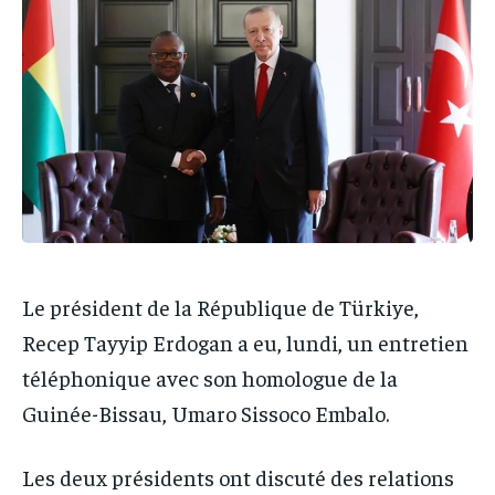
IT-ADMIN
IT-ADMIN
TOGOREPORT
TOGOREPORT
TOGOREPORT
TOGOREPORT
L’INTEGRAL
L’INTEGRAL
L’INTEGRAL
L’INTEGRAL
TOGOREGARD
TOGOREGARD
TOGOREGARD
TOGOREGARD
LOMEBOUGEINFO
LOMEBOUGEINFO
LOMEBOUGEINFO
LOMEBOUGEINFO
NOUVELLE D’AFRIQUE
NOUVELLE D’AFRIQUE
NOUVELLE D’AFRIQUE
NOUVELLE D’AFRIQUE
LEDEFENSEURINFO
LEDEFENSEURINFO
LEDEFENSEURINFO
LEDEFENSEURINFO
228FOOT
228FOOT
Le président de la République de Türkiye,
228FOOT
228FOOT
ACTU LOMÉ
ACTU LOMÉ
Recep Tayyip Erdogan a eu, lundi, un entretien
ACTU LOMÉ
ACTU LOMÉ
téléphonique avec son homologue de la
Guinée-Bissau, Umaro Sissoco Embalo.
Les deux présidents ont discuté des relations