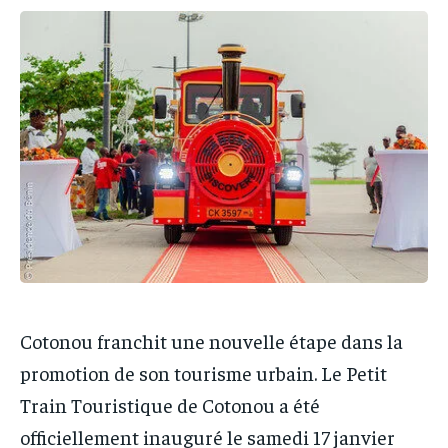
IT-ADMIN
IT-ADMIN
IT-ADMIN
IT-ADMIN
TOGOREPORT
TOGOREPORT
TOGOREPORT
TOGOREPORT
L’INTEGRAL
L’INTEGRAL
L’INTEGRAL
L’INTEGRAL
TOGOREGARD
TOGOREGARD
TOGOREGARD
TOGOREGARD
LOMEBOUGEINFO
LOMEBOUGEINFO
LOMEBOUGEINFO
LOMEBOUGEINFO
NOUVELLE D’AFRIQUE
NOUVELLE D’AFRIQUE
NOUVELLE D’AFRIQUE
NOUVELLE D’AFRIQUE
LEDEFENSEURINFO
LEDEFENSEURINFO
LEDEFENSEURINFO
LEDEFENSEURINFO
228FOOT
228FOOT
228FOOT
228FOOT
ACTU LOMÉ
ACTU LOMÉ
ACTU LOMÉ
ACTU LOMÉ
Cotonou franchit une nouvelle étape dans la
promotion de son tourisme urbain. Le Petit
Train Touristique de Cotonou a été
officiellement inauguré le samedi 17 janvier