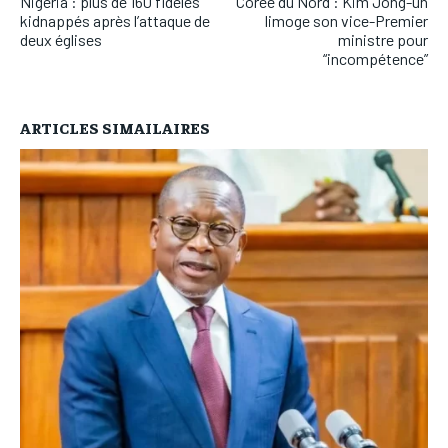
Nigeria : plus de 160 fidèles
Corée du Nord : Kim Jong-un
kidnappés après l’attaque de
limoge son vice-Premier
deux églises
ministre pour
“incompétence”
ARTICLES SIMAILAIRES