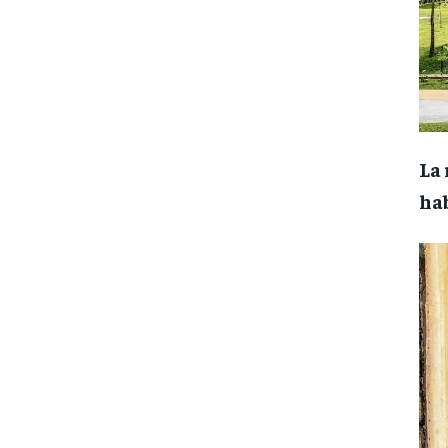
La
ha