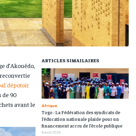
L’INTEGRAL
L’INTEGRAL
L’INTEGRAL
L’INTEGRAL
TOGOREGARD
TOGOREGARD
TOGOREGARD
TOGOREGARD
LOMEBOUGEINFO
LOMEBOUGEINFO
LOMEBOUGEINFO
LOMEBOUGEINFO
NOUVELLE D’AFRIQUE
NOUVELLE D’AFRIQUE
NOUVELLE D’AFRIQUE
NOUVELLE D’AFRIQUE
LEDEFENSEURINFO
LEDEFENSEURINFO
LEDEFENSEURINFO
LEDEFENSEURINFO
ARTICLES SIMAILAIRES
rge d’Akouédo,
228FOOT
228FOOT
228FOOT
228FOOT
 reconvertie
ACTU LOMÉ
ACTU LOMÉ
ACTU LOMÉ
ACTU LOMÉ
pal dépotoir
s de 90
chets avant le
Afrique
Togo : La Fédération des syndicats de
l’éducation nationale plaide pour un
financement accru de l’école publique
8 août 2026