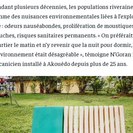
1-YEAR
1-YEAR
dant plusieurs décennies, les populations riveraine
hme des nuisances environnementales liées à l’expl
/ year
/ year
By agr
By agr
s and you
s and you
every m
every m
tly.
tly.
Pay now and you get access to exclusive
Pay now and you get access to exclusive
opt o
opt o
e : odeurs nauséabondes, prolifération de moustiques
news and articles for a whole year.
news and articles for a whole year.
ches, risques sanitaires permanents. « On préférait 
rtier le matin et n’y revenir que la nuit pour dormir,
nvironnement était désagréable », témoigne N’Goran
anicien installé à Akouédo depuis plus de 25 ans.