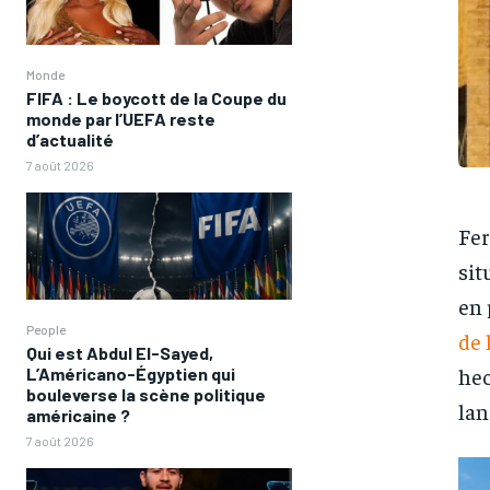
Monde
FIFA : Le boycott de la Coupe du
monde par l’UEFA reste
d’actualité
7 août 2026
Fer
sit
en 
People
de 
Qui est Abdul El-Sayed,
hec
L’Américano-Égyptien qui
bouleverse la scène politique
lan
américaine ?
7 août 2026