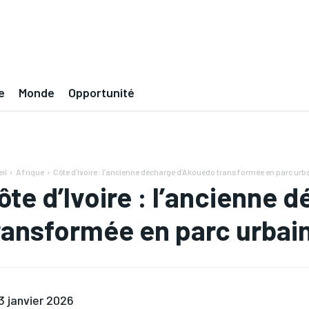
e
Monde
Opportunité
il
Afrique
Côte d’Ivoire : l’ancienne décharge d’Akouédo transformée en parc urb
ôte d’Ivoire : l’ancienne
ransformée en parc urbai
3 janvier 2026