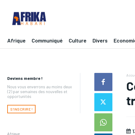
Afrique
Communiqué
Culture
Divers
Economi
Accue
Deviens membre !
C
Nous vous enverrons au moins deux
(2) par semaines des nouvelles et
t
opportunités
S'INSCRIRE !
1
Afrique