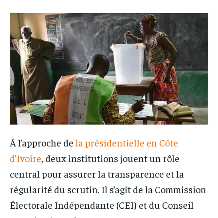
IT-ADMIN
IT-ADMIN
TOGOREPORT
TOGOREPORT
TOGOREPORT
TOGOREPORT
L’INTEGRAL
L’INTEGRAL
L’INTEGRAL
L’INTEGRAL
TOGOREGARD
TOGOREGARD
TOGOREGARD
TOGOREGARD
LOMEBOUGEINFO
LOMEBOUGEINFO
LOMEBOUGEINFO
LOMEBOUGEINFO
NOUVELLE D’AFRIQUE
NOUVELLE D’AFRIQUE
NOUVELLE D’AFRIQUE
NOUVELLE D’AFRIQUE
LEDEFENSEURINFO
LEDEFENSEURINFO
LEDEFENSEURINFO
LEDEFENSEURINFO
228FOOT
228FOOT
228FOOT
228FOOT
À l’approche de
la présidentielle en Côte
ACTU LOMÉ
ACTU LOMÉ
d’Ivoire
, deux institutions jouent un rôle
ACTU LOMÉ
ACTU LOMÉ
central pour assurer la transparence et la
régularité du scrutin. Il s’agit de la Commission
Électorale Indépendante (CEI) et du Conseil