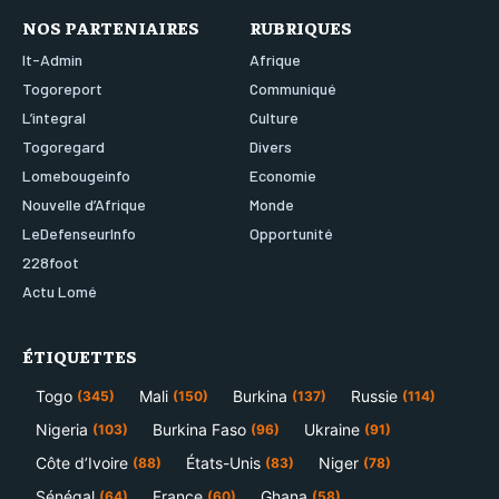
NOS PARTENIAIRES
RUBRIQUES
It-Admin
Afrique
Togoreport
Communiqué
L’integral
Culture
Togoregard
Divers
Lomebougeinfo
Economie
Nouvelle d’Afrique
Monde
LeDefenseurInfo
Opportunité
228foot
Actu Lomé
ÉTIQUETTES
Togo
Mali
Burkina
Russie
(345)
(150)
(137)
(114)
Nigeria
Burkina Faso
Ukraine
(103)
(96)
(91)
Côte d’Ivoire
États-Unis
Niger
(88)
(83)
(78)
Sénégal
France
Ghana
(64)
(60)
(58)