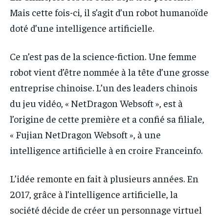
IT-ADMIN
IT-ADMIN
Mais cette fois-ci, il s’agit d’un robot humanoïde
IT-ADMIN
IT-ADMIN
TOGOREPORT
TOGOREPORT
doté d’une intelligence artificielle.
TOGOREPORT
TOGOREPORT
L’INTEGRAL
L’INTEGRAL
L’INTEGRAL
L’INTEGRAL
Ce n’est pas de la science-fiction. Une femme
TOGOREGARD
TOGOREGARD
TOGOREGARD
TOGOREGARD
robot vient d’être nommée à la tête d’une grosse
LOMEBOUGEINFO
LOMEBOUGEINFO
entreprise chinoise. L’un des leaders chinois
LOMEBOUGEINFO
LOMEBOUGEINFO
NOUVELLE D’AFRIQUE
NOUVELLE D’AFRIQUE
du jeu vidéo, « NetDragon Websoft », est à
NOUVELLE D’AFRIQUE
NOUVELLE D’AFRIQUE
LEDEFENSEURINFO
LEDEFENSEURINFO
l’origine de cette première et a confié sa filiale,
LEDEFENSEURINFO
LEDEFENSEURINFO
« Fujian NetDragon Websoft », à une
228FOOT
228FOOT
228FOOT
228FOOT
intelligence artificielle à en croire Franceinfo.
ACTU LOMÉ
ACTU LOMÉ
ACTU LOMÉ
ACTU LOMÉ
L’idée remonte en fait à plusieurs années. En
2017, grâce à l’intelligence artificielle, la
société décide de créer un personnage virtuel