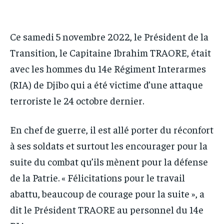
IT-ADMIN
IT-ADMIN
IT-ADMIN
IT-ADMIN
TOGOREPORT
TOGOREPORT
TOGOREPORT
TOGOREPORT
Ce samedi 5 novembre 2022, le Président de la
L’INTEGRAL
L’INTEGRAL
L’INTEGRAL
L’INTEGRAL
Transition, le Capitaine Ibrahim TRAORE, était
TOGOREGARD
TOGOREGARD
avec les hommes du 14e Régiment Interarmes
TOGOREGARD
TOGOREGARD
LOMEBOUGEINFO
LOMEBOUGEINFO
(RIA) de Djibo qui a été victime d’une attaque
LOMEBOUGEINFO
LOMEBOUGEINFO
NOUVELLE D’AFRIQUE
NOUVELLE D’AFRIQUE
terroriste le 24 octobre dernier.
NOUVELLE D’AFRIQUE
NOUVELLE D’AFRIQUE
LEDEFENSEURINFO
LEDEFENSEURINFO
LEDEFENSEURINFO
LEDEFENSEURINFO
En chef de guerre, il est allé porter du réconfort
228FOOT
228FOOT
à ses soldats et surtout les encourager pour la
228FOOT
228FOOT
ACTU LOMÉ
ACTU LOMÉ
suite du combat qu’ils mènent pour la défense
ACTU LOMÉ
ACTU LOMÉ
de la Patrie. « Félicitations pour le travail
abattu, beaucoup de courage pour la suite », a
dit le Président TRAORE au personnel du 14e