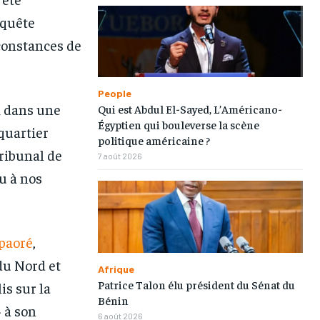
nquête
rconstances de
People
i dans une
Qui est Abdul El-Sayed, L’Américano-
Égyptien qui bouleverse la scène
quartier
politique américaine ?
Tribunal de
7 août 2026
u à nos
1-MONTH
1-MONTH
/ month
/ month
eeing to this tier, you are billed
eeing to this tier, you are billed
paoré
,
onth after the first one until you
onth after the first one until you
ut of the monthly subscription.
ut of the monthly subscription.
du Nord et
Afrique
Patrice Talon élu président du Sénat du
is sur la
Bénin
» à son
6 août 2026