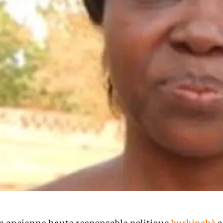
 ancienne haute responsable politique
burkinabè
a