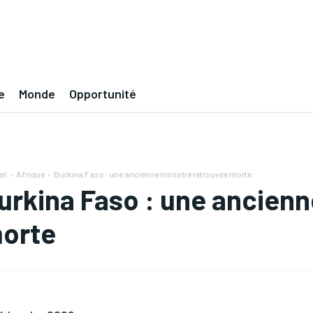
e
Monde
Opportunité
il
Afrique
Burkina Faso : une ancienne ministre retrouvée morte
urkina Faso : une ancienn
orte