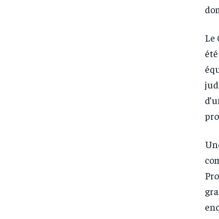
dom
Le 
été
équ
jud
d’u
pro
Une
com
Pro
gra
enq