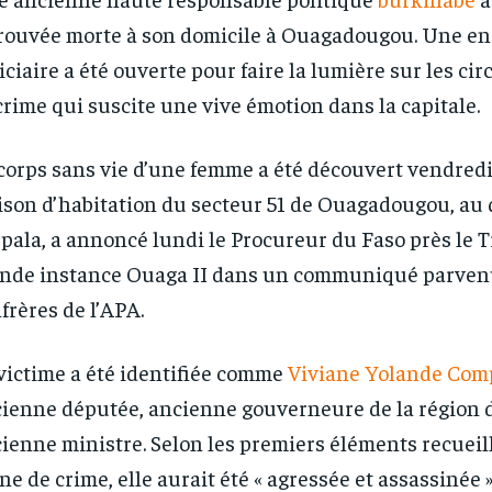
rouvée morte à son domicile à Ouagadougou. Une e
iciaire a été ouverte pour faire la lumière sur les ci
crime qui suscite une vive émotion dans la capitale.
corps sans vie d’une femme a été découvert vendred
son d’habitation du secteur 51 de Ouagadougou, au 
pala, a annoncé lundi le Procureur du Faso près le 
RECOMMENDED
RECOMMENDED
nde instance Ouaga II dans un communiqué parven
frères de l’APA.
1-YEAR
1-YEAR
/ year
/ year
By agr
By agr
victime a été identifiée comme
Viviane Yolande Com
s and you
s and you
every m
every m
tly.
tly.
Pay now and you get access to exclusive
Pay now and you get access to exclusive
opt o
opt o
ienne députée, ancienne gouverneure de la région 
news and articles for a whole year.
news and articles for a whole year.
ienne ministre. Selon les premiers éléments recueill
ne de crime, elle aurait été « agressée et assassinée 