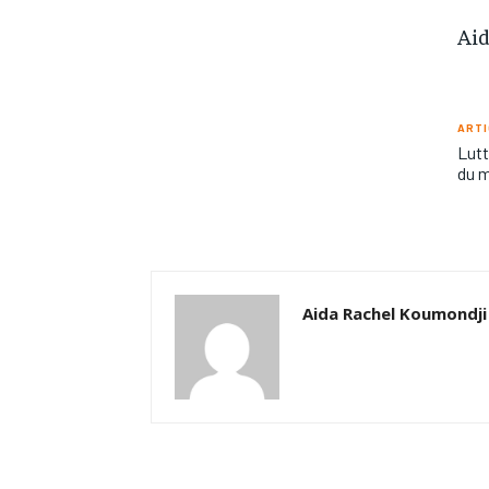
Aid
ARTI
Lutt
du m
Aida Rachel Koumondji