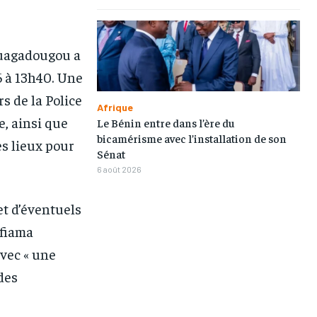
Ouagadougou a
6 à 13h40. Une
s de la Police
Afrique
e, ainsi que
Le Bénin entre dans l’ère du
bicamérisme avec l’installation de son
s lieux pour
Sénat
6 août 2026
et d’éventuels
afiama
vec « une
des